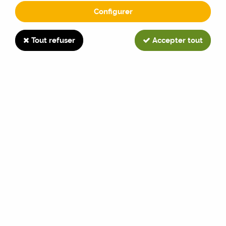
Configurer
1745F
Tout refuser
Accepter tout
TRIER & FILTRER
8 articles sur
8