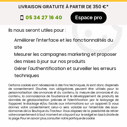
LIVRAISON GRATUITE À PARTIR DE 350 €*
Nous autorisez-vous à utiliser vos
05 34 27 16 40
Espace pro
cookies ?
Ils nous seront utiles pour :
0
Améliorer l'interface et les fonctionnalités du
site
Mesurer les campagnes marketing et proposer
Sélectionnez votre marque
des mises à jour sur nos produits
Gérer l'authentification et surveiller les erreurs
1
MARQUE
techniques
Certains cookies sont nécessaires à des fins techniques, ils sont donc dispensés
2
MODÈLE
de consentement. D'autres, non obligatoires, peuvent être utilisés pour la
personnalisation des annonces et du contenu, la mesure des annonces et du
contenu, la connaissance de l'audience et le développement de produits, les
données de géolocalisation précises et l'identification par le balayage de
l'appareil, le stockage et/ou l'accès aux informations sur un appareil. Si vous
Rechercher
donnez votre consentement, celui-ci sera valable sur l’ensemble des sous-
domaines de La Boutique du Tracteur. Vous disposez de la possibilité de retirer
votre consentement à tout moment en cliquant sur le widget en bas à droite de
la page. Pour en savoir plus, consulter notre politique de cookie.
Accueil
>
Marques
>
JOHN-DEERE
>
1745F