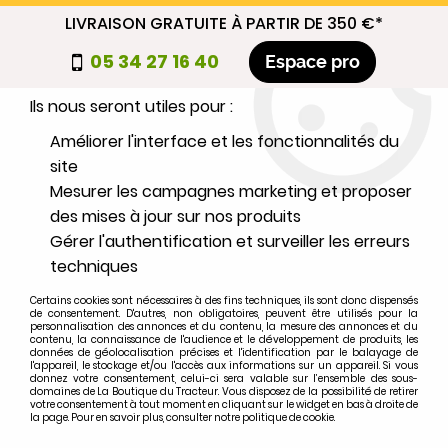
LIVRAISON GRATUITE À PARTIR DE 350 €*
Nous autorisez-vous à utiliser vos
05 34 27 16 40
Espace pro
cookies ?
Ils nous seront utiles pour :
0
Améliorer l'interface et les fonctionnalités du
site
Mesurer les campagnes marketing et proposer
Sélectionnez votre marque
des mises à jour sur nos produits
Gérer l'authentification et surveiller les erreurs
1
MARQUE
techniques
Certains cookies sont nécessaires à des fins techniques, ils sont donc dispensés
2
MODÈLE
de consentement. D'autres, non obligatoires, peuvent être utilisés pour la
personnalisation des annonces et du contenu, la mesure des annonces et du
contenu, la connaissance de l'audience et le développement de produits, les
données de géolocalisation précises et l'identification par le balayage de
l'appareil, le stockage et/ou l'accès aux informations sur un appareil. Si vous
Rechercher
donnez votre consentement, celui-ci sera valable sur l’ensemble des sous-
domaines de La Boutique du Tracteur. Vous disposez de la possibilité de retirer
votre consentement à tout moment en cliquant sur le widget en bas à droite de
la page. Pour en savoir plus, consulter notre politique de cookie.
Accueil
>
Marques
>
FENDT
>
FL120