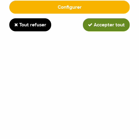
Configurer
FL120
Tout refuser
Accepter tout
TRIER & FILTRER
Aucune correspondance trouvée
Paiement sécurisé