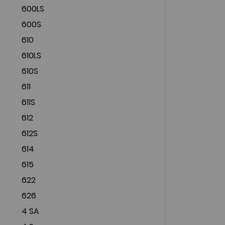
600LS
600S
610
610LS
610S
611
611S
612
612S
614
615
622
626
4 SA