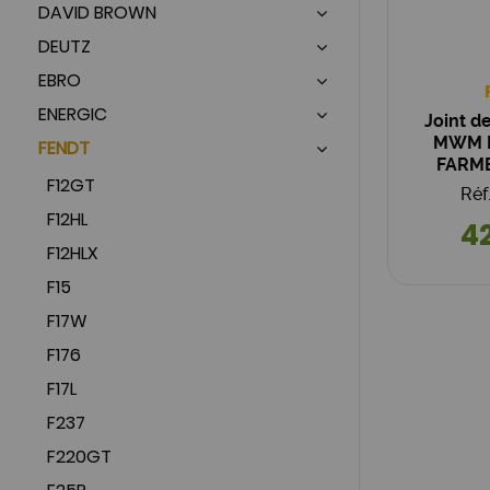
DAVID BROWN
DEUTZ
EBRO
ENERGIC
Joint de
MWM D
FENDT
FARMER
F12GT
Réf
F12HL
42
F12HLX
F15
F17W
F176
F17L
F237
F220GT