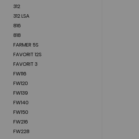
312
312 LSA
816
818
FARMER 5S
FAVORIT 12S
FAVORIT 3
FW116
FW120
FW139
FW140
FW150
FW216
FW228