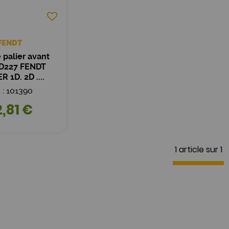
FENDT
 palier avant
227 FENDT
 1D. 2D ....
. : 101390
,81 €
1 article sur
1