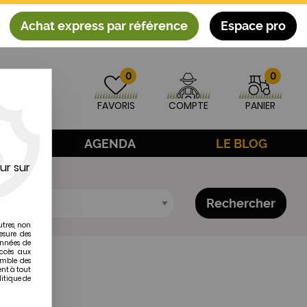
Achat express par référence
Espace pro
0
0
FAVORIS
COMPTE
PANIER
AGE
AGENDA
LE BLOG
ur sur
Rechercher
utres, non
esure des
onnées de
accès aux
emble des
ent à tout
litique de