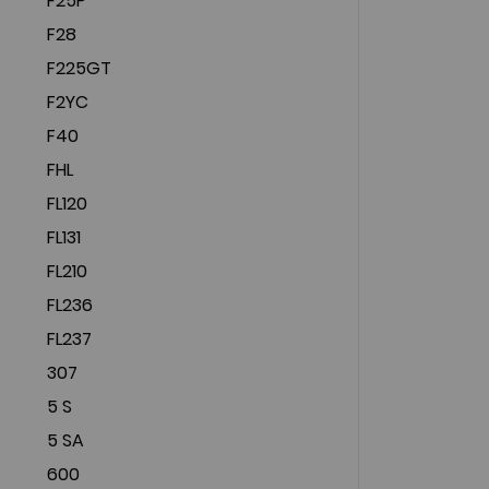
F25P
F28
F225GT
F2YC
F40
FHL
FL120
FL131
FL210
FL236
FL237
307
5 S
5 SA
600