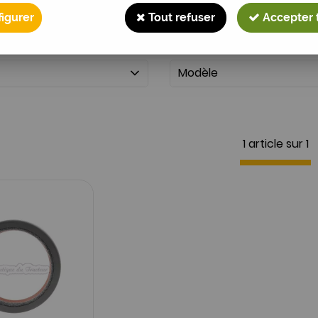
igurer
Tout refuser
Accepter 
Modèle
1 article sur
1