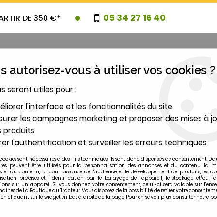
05 34 27 16 40
ARTIR DE 350 €*
 autorisez-vous à utiliser vos cookies ?
us seront utiles pour :
UVEAUTES
PROMOTIONS
DESTOCK
liorer l'interface et les fonctionnalités du site
urer les campagnes marketing et proposer des mises à jo
 produits
2
er l'authentification et surveiller les erreurs techniques
MODÈLE
cookies sont nécessaires à des fins techniques, ils sont donc dispensés de consentement. D'a
ires, peuvent être utilisés pour la personnalisation des annonces et du contenu, la m
 et du contenu, la connaissance de l'audience et le développement de produits, les d
isation précises et l'identification par le balayage de l'appareil, le stockage et/ou l'
ions sur un appareil. Si vous donnez votre consentement, celui-ci sera valable sur l’ens
ines de La Boutique du Tracteur. Vous disposez de la possibilité de retirer votre consentem
 cliquant sur le widget en bas à droite de la page. Pour en savoir plus, consulter notre po
11 S