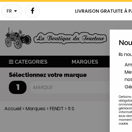
FR
LIVRAISON GRATUITE À P
Nous
Ils no
CATEGORIES
MARQUES
NO
Amé
Mes
Sélectionnez votre marque
nos
1
Gér
MARQUE
Certains 
obligato
annonces
Accueil
>
Marques
>
FENDT
>
11 S
géolocal
informat
sous-doma
moment en
cookie.