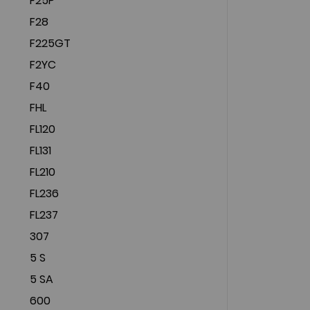
F25P
F28
F225GT
F2YC
F40
FHL
FL120
FL131
FL210
FL236
FL237
307
5 S
5 SA
600