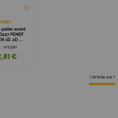
FENDT
 palier avant
227 FENDT
 1D. 2D ....
. : 101390
,81 €
1 article sur
1