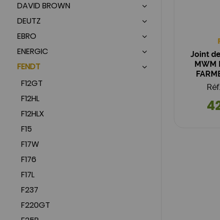
DAVID BROWN
DEUTZ
EBRO
ENERGIC
Joint de
MWM D
FENDT
FARMER
F12GT
Réf
F12HL
42
F12HLX
F15
F17W
F176
F17L
F237
F220GT