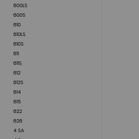
600LS
600S
610
610LS
610S
611
611S
612
612S
614
615
622
626
4 SA