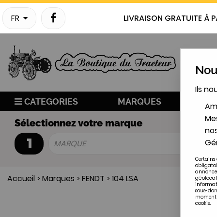
FR
LIVRAISON GRATUITE À P
Nous
Ils no
CATEGORIES
MARQUES
NO
Amé
Mes
Sélectionnez votre marque
nos
1
Gér
MARQUE
Certains 
obligato
annonces
Accueil
>
Marques
>
FENDT
>
104 LSA
géolocal
informat
sous-doma
moment en
cookie.