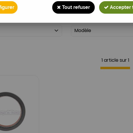
igurer
Tout refuser
Accepter 
Modèle
1 article sur
1