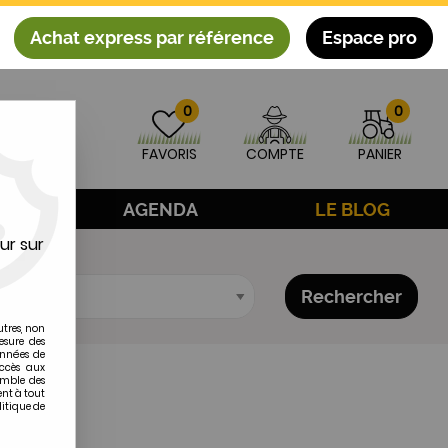
Achat express par référence
Espace pro
0
0
FAVORIS
COMPTE
PANIER
AGE
AGENDA
LE BLOG
ur sur
Rechercher
utres, non
esure des
onnées de
accès aux
emble des
ent à tout
litique de