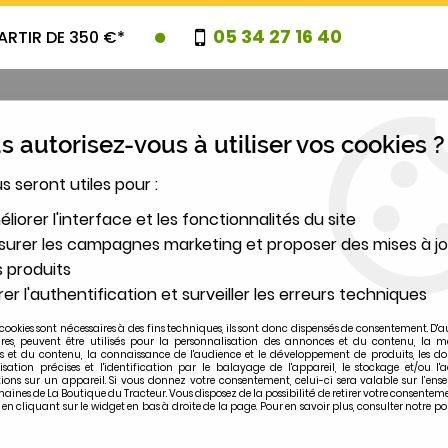
05 34 27 16 40
ARTIR DE 350 €*
 autorisez-vous à utiliser vos cookies ?
us seront utiles pour :
UVEAUTES
PROMOTIONS
DESTOCK
liorer l'interface et les fonctionnalités du site
urer les campagnes marketing et proposer des mises à jo
 produits
2
er l'authentification et surveiller les erreurs techniques
MODÈLE
cookies sont nécessaires à des fins techniques, ils sont donc dispensés de consentement. D'a
ires, peuvent être utilisés pour la personnalisation des annonces et du contenu, la m
 et du contenu, la connaissance de l'audience et le développement de produits, les d
isation précises et l'identification par le balayage de l'appareil, le stockage et/ou l'
ions sur un appareil. Si vous donnez votre consentement, celui-ci sera valable sur l’ens
ines de La Boutique du Tracteur. Vous disposez de la possibilité de retirer votre consentem
 cliquant sur le widget en bas à droite de la page. Pour en savoir plus, consulter notre po
104 LSA