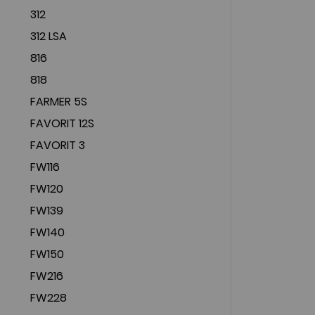
312
312 LSA
816
818
FARMER 5S
FAVORIT 12S
FAVORIT 3
FW116
FW120
FW139
FW140
FW150
FW216
FW228