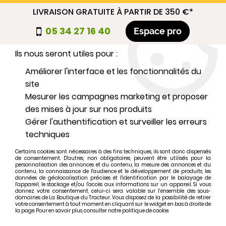
LIVRAISON GRATUITE À PARTIR DE 350 €*
Nous autorisez-vous à utiliser vos
05 34 27 16 40
Espace pro
cookies ?
Ils nous seront utiles pour :
0
Améliorer l'interface et les fonctionnalités du
site
Mesurer les campagnes marketing et proposer
Sélectionnez votre marque
des mises à jour sur nos produits
Gérer l'authentification et surveiller les erreurs
1
MARQUE
techniques
Certains cookies sont nécessaires à des fins techniques, ils sont donc dispensés
2
MODÈLE
de consentement. D'autres, non obligatoires, peuvent être utilisés pour la
personnalisation des annonces et du contenu, la mesure des annonces et du
contenu, la connaissance de l'audience et le développement de produits, les
données de géolocalisation précises et l'identification par le balayage de
l'appareil, le stockage et/ou l'accès aux informations sur un appareil. Si vous
Rechercher
donnez votre consentement, celui-ci sera valable sur l’ensemble des sous-
domaines de La Boutique du Tracteur. Vous disposez de la possibilité de retirer
votre consentement à tout moment en cliquant sur le widget en bas à droite de
la page. Pour en savoir plus, consulter notre politique de cookie.
Accueil
>
Marques
>
FENDT
>
303 LS