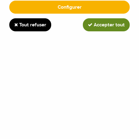
Configurer
303 LS
Tout refuser
Accepter tout
TRIER & FILTRER
1 article sur
1