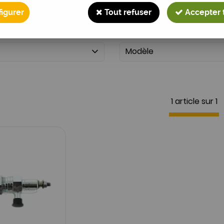
igurer
Tout refuser
Accepter 
Modèle
1 article sur
1