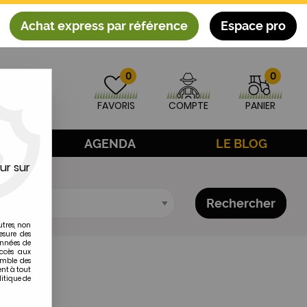
Achat express par référence
Espace pro
0
0
FAVORIS
COMPTE
PANIER
AGE
AGENDA
LE BLOG
ur sur
Rechercher
utres, non
esure des
onnées de
accès aux
emble des
ent à tout
litique de