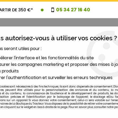
05 34 27 16 40
ARTIR DE 350 €*
 autorisez-vous à utiliser vos cookies ?
us seront utiles pour :
UVEAUTES
PROMOTIONS
DESTOCK
liorer l'interface et les fonctionnalités du site
urer les campagnes marketing et proposer des mises à jo
 produits
2
er l'authentification et surveiller les erreurs techniques
MODÈLE
cookies sont nécessaires à des fins techniques, ils sont donc dispensés de consentement. D'a
ires, peuvent être utilisés pour la personnalisation des annonces et du contenu, la m
 et du contenu, la connaissance de l'audience et le développement de produits, les d
isation précises et l'identification par le balayage de l'appareil, le stockage et/ou l'
ions sur un appareil. Si vous donnez votre consentement, celui-ci sera valable sur l’ens
ines de La Boutique du Tracteur. Vous disposez de la possibilité de retirer votre consentem
 cliquant sur le widget en bas à droite de la page. Pour en savoir plus, consulter notre po
Fluocompact 3.30V/F