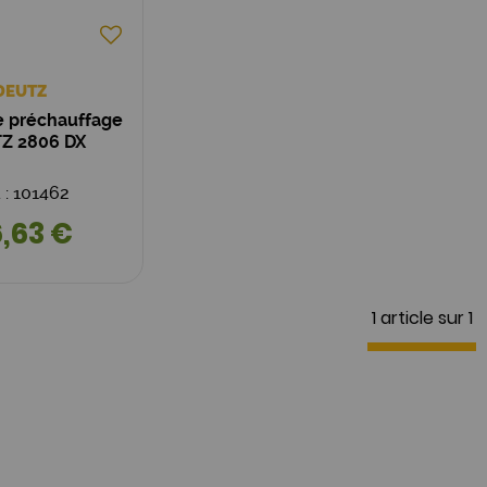
DEUTZ
e préchauffage
Z 2806 DX
. : 101462
,63 €
1 article sur
1