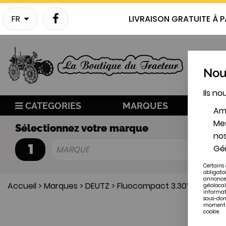
FR
LIVRAISON GRATUITE À P
Nous
Ils no
CATEGORIES
MARQUES
NO
Amé
Mes
Sélectionnez votre marque
nos
1
Gér
MARQUE
Certains 
obligato
annonces
Accueil
>
Marques
>
DEUTZ
>
Fluocompact 3.30V/F
géolocal
informat
sous-doma
moment en
cookie.