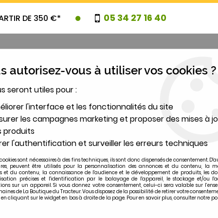
05 34 27 16 40
ARTIR DE 350 €*
 autorisez-vous à utiliser vos cookies ?
us seront utiles pour :
UVEAUTES
PROMOTIONS
DESTOCK
liorer l'interface et les fonctionnalités du site
urer les campagnes marketing et proposer des mises à jo
 produits
2
er l'authentification et surveiller les erreurs techniques
MODÈLE
cookies sont nécessaires à des fins techniques, ils sont donc dispensés de consentement. D'a
ires, peuvent être utilisés pour la personnalisation des annonces et du contenu, la m
 et du contenu, la connaissance de l'audience et le développement de produits, les d
isation précises et l'identification par le balayage de l'appareil, le stockage et/ou l'
ions sur un appareil. Si vous donnez votre consentement, celui-ci sera valable sur l’ens
ines de La Boutique du Tracteur. Vous disposez de la possibilité de retirer votre consentem
 cliquant sur le widget en bas à droite de la page. Pour en savoir plus, consulter notre po
D50