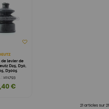
DEUTZ
 de levier de
eutz D25, D30,
05, D3005
. : 101793
,40 €
21 articles sur
21