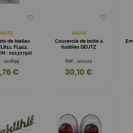
DEUTZ
DEUTZ
ts de bielles
Couvercle de boîte à
Em
L812, FL912,
fusibles DEUTZ
EM : 02137750)
. : 101899
Réf. : 100122
,76 €
30,10 €