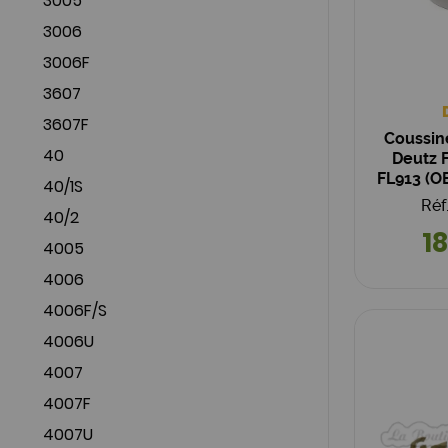
3005
3006
3006F
3607
3607F
Coussine
40
Deutz F
FL913 (O
40/1S
Réf
40/2
18
4005
4006
4006F/S
4006U
4007
4007F
4007U