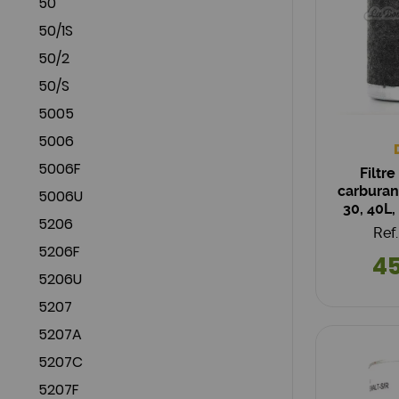
50
50/1S
50/2
50/S
5005
5006
5006F
Filtre
carburant
5006U
30, 40L,
5206
Ref
5206F
45
5206U
5207
5207A
5207C
5207F