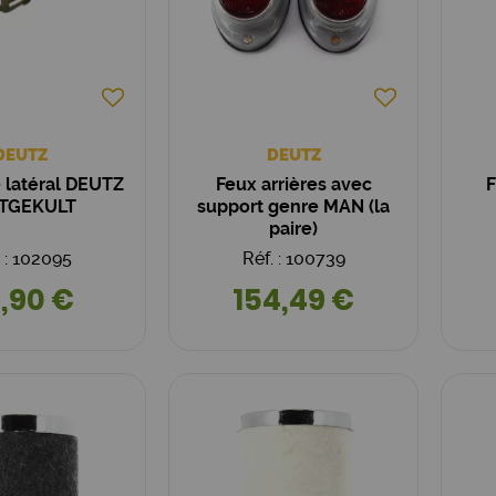
DEUTZ
DEUTZ
latéral DEUTZ
Feux arrières avec
F
TGEKULT
support genre MAN (la
paire)
. : 102095
Réf. : 100739
,90 €
154,49 €