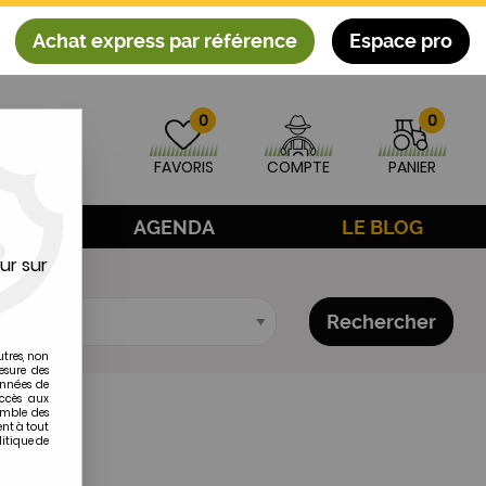
Achat express par référence
Espace pro
0
0
FAVORIS
COMPTE
PANIER
AGE
AGENDA
LE BLOG
ur sur
Rechercher
utres, non
esure des
onnées de
accès aux
emble des
ent à tout
litique de