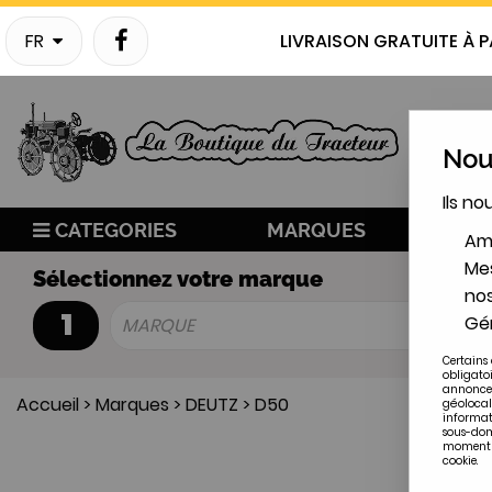
FR
LIVRAISON GRATUITE À P
Nous
Ils no
CATEGORIES
MARQUES
NO
Amé
Mes
Sélectionnez votre marque
nos
1
Gér
MARQUE
Certains 
obligato
annonces
Accueil
>
Marques
>
DEUTZ
>
D50
géolocal
informat
sous-doma
moment en
cookie.