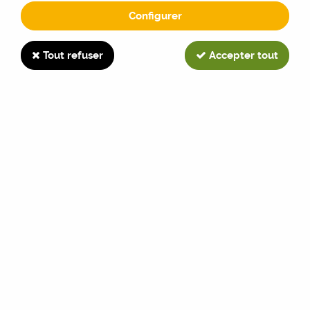
Configurer
D6507
Tout refuser
Accepter tout
TRIER & FILTRER
6 articles sur
6