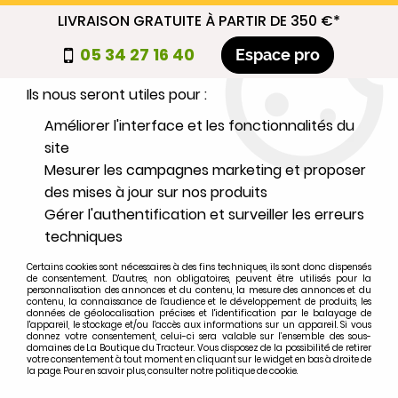
LIVRAISON GRATUITE À PARTIR DE 350 €*
Nous autorisez-vous à utiliser vos
05 34 27 16 40
Espace pro
cookies ?
Ils nous seront utiles pour :
0
Améliorer l'interface et les fonctionnalités du
site
Mesurer les campagnes marketing et proposer
Sélectionnez votre marque
des mises à jour sur nos produits
Gérer l'authentification et surveiller les erreurs
1
MARQUE
techniques
Certains cookies sont nécessaires à des fins techniques, ils sont donc dispensés
2
MODÈLE
de consentement. D'autres, non obligatoires, peuvent être utilisés pour la
personnalisation des annonces et du contenu, la mesure des annonces et du
contenu, la connaissance de l'audience et le développement de produits, les
données de géolocalisation précises et l'identification par le balayage de
l'appareil, le stockage et/ou l'accès aux informations sur un appareil. Si vous
Rechercher
donnez votre consentement, celui-ci sera valable sur l’ensemble des sous-
domaines de La Boutique du Tracteur. Vous disposez de la possibilité de retirer
votre consentement à tout moment en cliquant sur le widget en bas à droite de
la page. Pour en savoir plus, consulter notre politique de cookie.
Accueil
>
Marques
>
DEUTZ
>
D6507