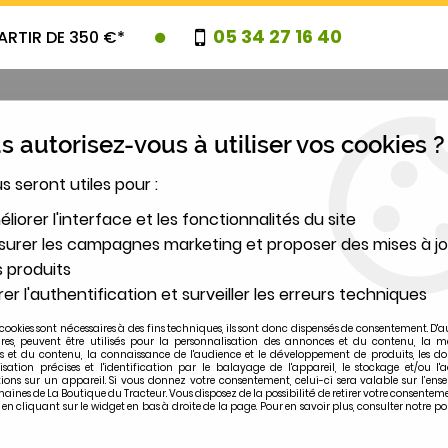
05 34 27 16 40
ARTIR DE 350 €*
 autorisez-vous à utiliser vos cookies ?
us seront utiles pour :
UVEAUTES
PROMOTIONS
DESTOCK
liorer l'interface et les fonctionnalités du site
urer les campagnes marketing et proposer des mises à jo
 produits
2
er l'authentification et surveiller les erreurs techniques
MODÈLE
cookies sont nécessaires à des fins techniques, ils sont donc dispensés de consentement. D'a
ires, peuvent être utilisés pour la personnalisation des annonces et du contenu, la m
 et du contenu, la connaissance de l'audience et le développement de produits, les d
isation précises et l'identification par le balayage de l'appareil, le stockage et/ou l'
ions sur un appareil. Si vous donnez votre consentement, celui-ci sera valable sur l’ens
ines de La Boutique du Tracteur. Vous disposez de la possibilité de retirer votre consentem
 cliquant sur le widget en bas à droite de la page. Pour en savoir plus, consulter notre po
7500