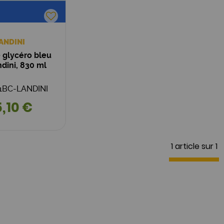
ANDINI
 glycéro bleu
ndini, 830 ml
411BC-LANDINI
,10 €
1 article sur
1