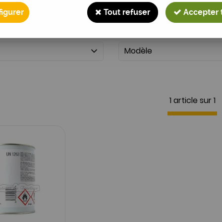
igurer
Tout refuser
Accepter 
Modèle
1 article sur
1