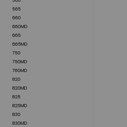
560
565
660
660MD
665
665MD
750
750MD
760MD
820
820MD
825
825MD
830
830MD