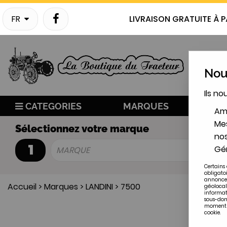
FR
LIVRAISON GRATUITE À P
Nous
Ils no
CATEGORIES
MARQUES
NO
Amé
Mes
Sélectionnez votre marque
nos
1
Gér
MARQUE
Certains 
obligato
annonces
Accueil
>
Marques
>
LANDINI
>
7500
géolocal
informat
sous-doma
moment en
cookie.