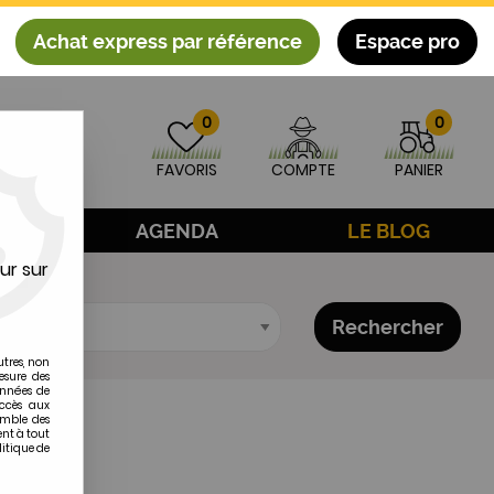
Achat express par référence
Espace pro
0
0
FAVORIS
COMPTE
PANIER
AGE
AGENDA
LE BLOG
ur sur
Rechercher
utres, non
esure des
onnées de
accès aux
emble des
ent à tout
litique de