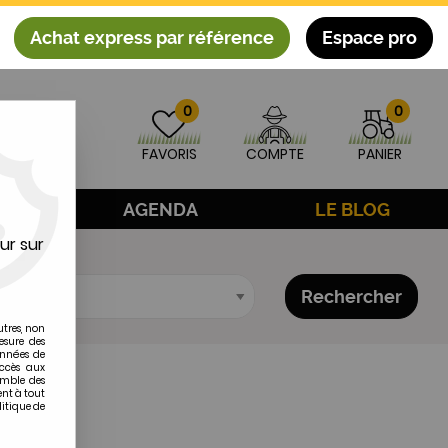
Achat express par référence
Espace pro
0
0
FAVORIS
COMPTE
PANIER
AGE
AGENDA
LE BLOG
ur sur
Rechercher
utres, non
esure des
onnées de
accès aux
emble des
ent à tout
litique de