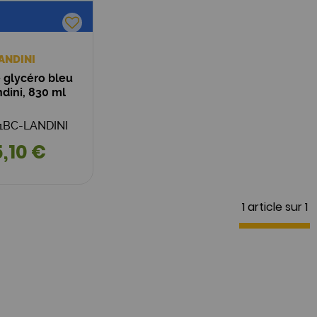
ANDINI
 glycéro bleu
ndini, 830 ml
411BC-LANDINI
,10 €
1 article sur
1