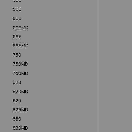
560
565
660
660MD
665
665MD
750
750MD
760MD
820
820MD
825
825MD
830
830MD