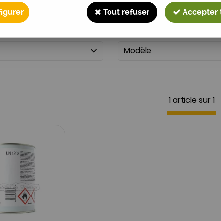
igurer
Tout refuser
Accepter 
Modèle
1 article sur
1