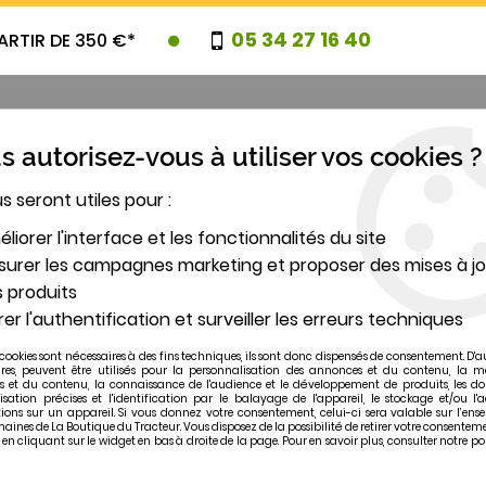
05 34 27 16 40
ARTIR DE 350 €*
 autorisez-vous à utiliser vos cookies ?
us seront utiles pour :
UVEAUTES
PROMOTIONS
DESTOCK
liorer l'interface et les fonctionnalités du site
urer les campagnes marketing et proposer des mises à jo
 produits
2
er l'authentification et surveiller les erreurs techniques
MODÈLE
cookies sont nécessaires à des fins techniques, ils sont donc dispensés de consentement. D'a
ires, peuvent être utilisés pour la personnalisation des annonces et du contenu, la m
 et du contenu, la connaissance de l'audience et le développement de produits, les d
isation précises et l'identification par le balayage de l'appareil, le stockage et/ou l'
ions sur un appareil. Si vous donnez votre consentement, celui-ci sera valable sur l’ens
ines de La Boutique du Tracteur. Vous disposez de la possibilité de retirer votre consentem
 cliquant sur le widget en bas à droite de la page. Pour en savoir plus, consulter notre po
6880