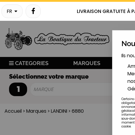
FR
LIVRAISON GRATUITE À P
Nous
Ils no
CATEGORIES
MARQUES
NO
Amé
Mes
Sélectionnez votre marque
nos
1
Gér
MARQUE
Certains 
obligato
annonces
Accueil
>
Marques
>
LANDINI
>
6880
géolocal
informat
sous-doma
moment en
cookie.