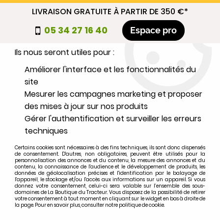
LIVRAISON GRATUITE À PARTIR DE 350 €*
Nous autorisez-vous à utiliser vos
05 34 27 16 40
Espace pro
cookies ?
Ils nous seront utiles pour :
0
Améliorer l'interface et les fonctionnalités du
site
Mesurer les campagnes marketing et proposer
Sélectionnez votre marque
des mises à jour sur nos produits
Gérer l'authentification et surveiller les erreurs
1
MARQUE
techniques
Certains cookies sont nécessaires à des fins techniques, ils sont donc dispensés
2
MODÈLE
de consentement. D'autres, non obligatoires, peuvent être utilisés pour la
personnalisation des annonces et du contenu, la mesure des annonces et du
contenu, la connaissance de l'audience et le développement de produits, les
données de géolocalisation précises et l'identification par le balayage de
l'appareil, le stockage et/ou l'accès aux informations sur un appareil. Si vous
Rechercher
donnez votre consentement, celui-ci sera valable sur l’ensemble des sous-
domaines de La Boutique du Tracteur. Vous disposez de la possibilité de retirer
votre consentement à tout moment en cliquant sur le widget en bas à droite de
la page. Pour en savoir plus, consulter notre politique de cookie.
Accueil
>
Marques
>
IHC
>
Hydro 86