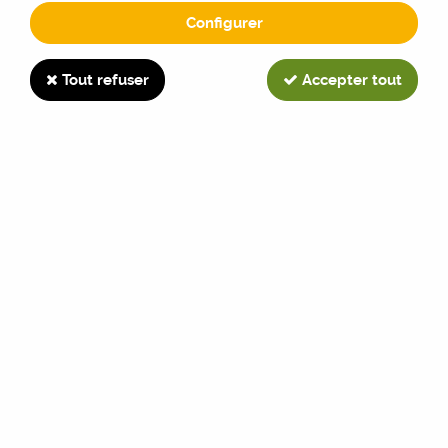
Configurer
Hydro 86
Tout refuser
Accepter tout
TRIER & FILTRER
1 article sur
1