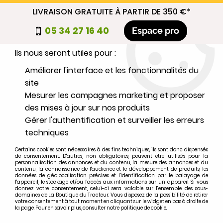
LIVRAISON GRATUITE À PARTIR DE 350 €*
Nous autorisez-vous à utiliser vos
05 34 27 16 40
Espace pro
cookies ?
Ils nous seront utiles pour :
0
Améliorer l'interface et les fonctionnalités du
site
Mesurer les campagnes marketing et proposer
Sélectionnez votre marque
des mises à jour sur nos produits
Gérer l'authentification et surveiller les erreurs
1
MARQUE
techniques
Certains cookies sont nécessaires à des fins techniques, ils sont donc dispensés
2
MODÈLE
de consentement. D'autres, non obligatoires, peuvent être utilisés pour la
personnalisation des annonces et du contenu, la mesure des annonces et du
contenu, la connaissance de l'audience et le développement de produits, les
données de géolocalisation précises et l'identification par le balayage de
l'appareil, le stockage et/ou l'accès aux informations sur un appareil. Si vous
Rechercher
donnez votre consentement, celui-ci sera valable sur l’ensemble des sous-
domaines de La Boutique du Tracteur. Vous disposez de la possibilité de retirer
votre consentement à tout moment en cliquant sur le widget en bas à droite de
la page. Pour en savoir plus, consulter notre politique de cookie.
Accueil
>
Marques
>
IHC
>
DLD3