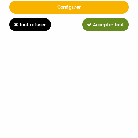
Configurer
DLD3
Tout refuser
Accepter tout
TRIER & FILTRER
18 articles sur
18