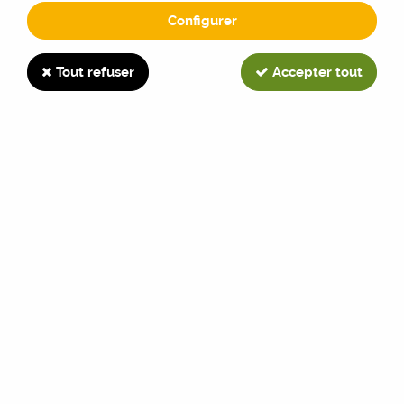
Configurer
35-66DT
Tout refuser
Accepter tout
TRIER & FILTRER
Aucune correspondance trouvée
Paiement sécurisé