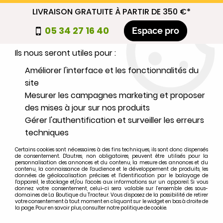
LIVRAISON GRATUITE À PARTIR DE 350 €*
Nous autorisez-vous à utiliser vos
05 34 27 16 40
Espace pro
cookies ?
Ils nous seront utiles pour :
0
Améliorer l'interface et les fonctionnalités du
site
Mesurer les campagnes marketing et proposer
Sélectionnez votre marque
des mises à jour sur nos produits
Gérer l'authentification et surveiller les erreurs
1
MARQUE
techniques
Certains cookies sont nécessaires à des fins techniques, ils sont donc dispensés
2
MODÈLE
de consentement. D'autres, non obligatoires, peuvent être utilisés pour la
personnalisation des annonces et du contenu, la mesure des annonces et du
contenu, la connaissance de l'audience et le développement de produits, les
données de géolocalisation précises et l'identification par le balayage de
l'appareil, le stockage et/ou l'accès aux informations sur un appareil. Si vous
Rechercher
donnez votre consentement, celui-ci sera valable sur l’ensemble des sous-
domaines de La Boutique du Tracteur. Vous disposez de la possibilité de retirer
votre consentement à tout moment en cliquant sur le widget en bas à droite de
la page. Pour en savoir plus, consulter notre politique de cookie.
Accueil
>
Marques
>
FIAT-SOMECA
>
35-66DT