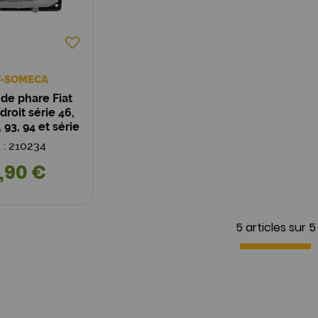
T-SOMECA
de phare Fiat
roit série 46,
, 93, 94 et série
assique
. : 210234
,90 €
5 articles sur
5