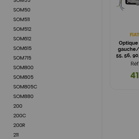
SOM55
SOM50
SOM511
SOM512
FIA
SOM612
Optique 
SOM615
gauche/d
55, 56, 90
SOM715
Cl
Réf
SOM800
41
SOM805
SOM805C
SOM880
200
200C
200R
211