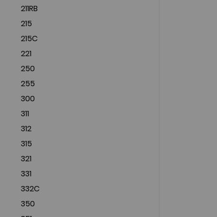
211RB
215
215C
221
250
255
300
311
312
315
321
331
332C
350