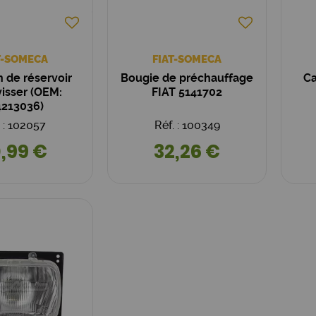
T-SOMECA
FIAT-SOMECA
 de réservoir
Bougie de préchauffage
C
 visser (OEM:
FIAT 5141702
4213036)
. : 102057
Réf. : 100349
,99 €
32,26 €