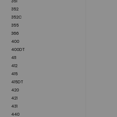
351
352
352C
355
366
400
400DT
411
412
415
415DT
420
421
431
440