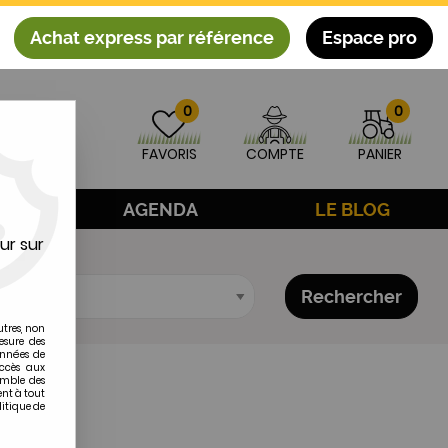
Achat express par référence
Espace pro
0
0
FAVORIS
COMPTE
PANIER
AGE
AGENDA
LE BLOG
ur sur
Rechercher
utres, non
esure des
onnées de
accès aux
emble des
ent à tout
litique de