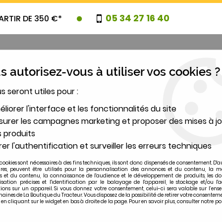
05 34 27 16 40
ARTIR DE 350 €*
 autorisez-vous à utiliser vos cookies ?
us seront utiles pour :
UVEAUTES
PROMOTIONS
DESTOCK
liorer l'interface et les fonctionnalités du site
urer les campagnes marketing et proposer des mises à jo
 produits
2
er l'authentification et surveiller les erreurs techniques
MODÈLE
cookies sont nécessaires à des fins techniques, ils sont donc dispensés de consentement. D'a
ires, peuvent être utilisés pour la personnalisation des annonces et du contenu, la m
 et du contenu, la connaissance de l'audience et le développement de produits, les d
isation précises et l'identification par le balayage de l'appareil, le stockage et/ou l'
ions sur un appareil. Si vous donnez votre consentement, celui-ci sera valable sur l’ens
ines de La Boutique du Tracteur. Vous disposez de la possibilité de retirer votre consentem
 cliquant sur le widget en bas à droite de la page. Pour en savoir plus, consulter notre po
100-55