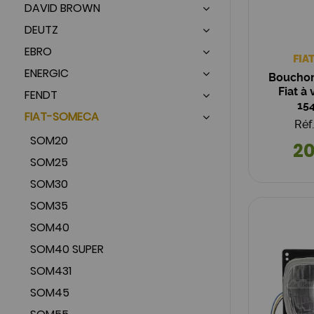
DAVID BROWN
DEUTZ
EBRO
FIA
ENERGIC
Bouchon
Fiat à
FENDT
15
FIAT-SOMECA
Réf
SOM20
20
SOM25
SOM30
SOM35
SOM40
SOM40 SUPER
SOM431
SOM45