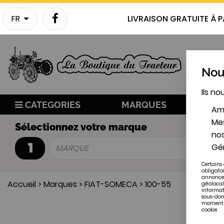
FR
LIVRAISON GRATUITE À P
Nous
Ils no
CATEGORIES
MARQUES
NO
Amé
Mes
Sélectionnez votre marque
nos
1
Gér
MARQUE
Certains 
obligato
annonces
Accueil
>
Marques
>
FIAT-SOMECA
>
100-55
géolocal
informat
sous-doma
moment en
cookie.