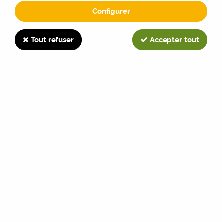
Configurer
V72
Tout refuser
Accepter tout
TRIER & FILTRER
9 articles sur
9