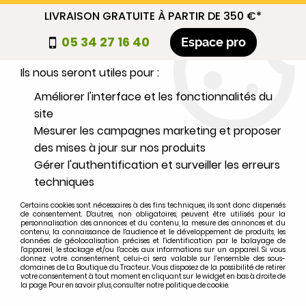
LIVRAISON GRATUITE À PARTIR DE 350 €*
Nous autorisez-vous à utiliser vos
05 34 27 16 40
Espace pro
cookies ?
Ils nous seront utiles pour :
0
Améliorer l'interface et les fonctionnalités du
site
Mesurer les campagnes marketing et proposer
Sélectionnez votre marque
des mises à jour sur nos produits
Gérer l'authentification et surveiller les erreurs
1
MARQUE
techniques
Certains cookies sont nécessaires à des fins techniques, ils sont donc dispensés
2
MODÈLE
de consentement. D'autres, non obligatoires, peuvent être utilisés pour la
personnalisation des annonces et du contenu, la mesure des annonces et du
contenu, la connaissance de l'audience et le développement de produits, les
données de géolocalisation précises et l'identification par le balayage de
l'appareil, le stockage et/ou l'accès aux informations sur un appareil. Si vous
Rechercher
donnez votre consentement, celui-ci sera valable sur l’ensemble des sous-
domaines de La Boutique du Tracteur. Vous disposez de la possibilité de retirer
votre consentement à tout moment en cliquant sur le widget en bas à droite de
la page. Pour en savoir plus, consulter notre politique de cookie.
Accueil
>
Marques
>
RENAULT
>
V72