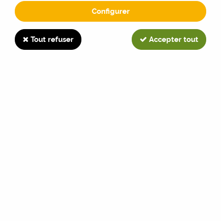
Configurer
219
Tout refuser
Accepter tout
TRIER & FILTRER
3 articles sur
3