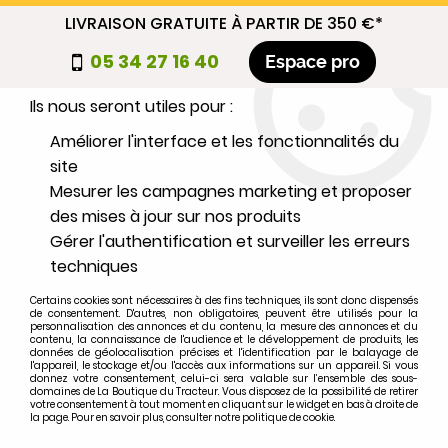
LIVRAISON GRATUITE À PARTIR DE 350 €*
Nous autorisez-vous à utiliser vos
05 34 27 16 40
Espace pro
cookies ?
Ils nous seront utiles pour :
0
Améliorer l'interface et les fonctionnalités du
site
Mesurer les campagnes marketing et proposer
Sélectionnez votre marque
des mises à jour sur nos produits
Gérer l'authentification et surveiller les erreurs
1
MARQUE
techniques
Certains cookies sont nécessaires à des fins techniques, ils sont donc dispensés
2
MODÈLE
de consentement. D'autres, non obligatoires, peuvent être utilisés pour la
personnalisation des annonces et du contenu, la mesure des annonces et du
contenu, la connaissance de l'audience et le développement de produits, les
données de géolocalisation précises et l'identification par le balayage de
l'appareil, le stockage et/ou l'accès aux informations sur un appareil. Si vous
Rechercher
donnez votre consentement, celui-ci sera valable sur l’ensemble des sous-
domaines de La Boutique du Tracteur. Vous disposez de la possibilité de retirer
votre consentement à tout moment en cliquant sur le widget en bas à droite de
la page. Pour en savoir plus, consulter notre politique de cookie.
Accueil
>
Marques
>
PORSCHE
>
219