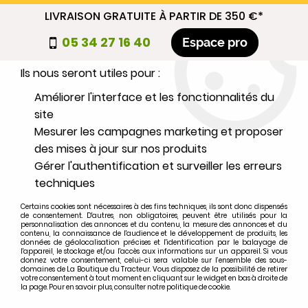
LIVRAISON GRATUITE À PARTIR DE 350 €*
Nous autorisez-vous à utiliser vos
05 34 27 16 40
Espace pro
cookies ?
Ils nous seront utiles pour :
0
Améliorer l'interface et les fonctionnalités du
site
Mesurer les campagnes marketing et proposer
Sélectionnez votre marque
des mises à jour sur nos produits
Gérer l'authentification et surveiller les erreurs
1
MARQUE
techniques
Certains cookies sont nécessaires à des fins techniques, ils sont donc dispensés
2
MODÈLE
de consentement. D'autres, non obligatoires, peuvent être utilisés pour la
personnalisation des annonces et du contenu, la mesure des annonces et du
contenu, la connaissance de l'audience et le développement de produits, les
données de géolocalisation précises et l'identification par le balayage de
l'appareil, le stockage et/ou l'accès aux informations sur un appareil. Si vous
Rechercher
donnez votre consentement, celui-ci sera valable sur l’ensemble des sous-
domaines de La Boutique du Tracteur. Vous disposez de la possibilité de retirer
votre consentement à tout moment en cliquant sur le widget en bas à droite de
la page. Pour en savoir plus, consulter notre politique de cookie.
Accueil
>
Marques
>
EBRO
>
S-55-E