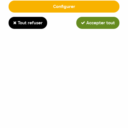
Configurer
S-55-E
Tout refuser
Accepter tout
TRIER & FILTRER
Aucune correspondance trouvée
Paiement sécurisé