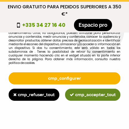
ENVIO GRATUITO PARA PEDIDOS SUPERIORES A 350
cmp_titre
€*
cookie_introduction
+335 34 27 16 40
Espacio pro
Algunas cookies son necesarias por motivos técnicos, por lo que no requieren
consentimiento. Otras, no obligatorias, pueden utilizarse para personalizar
anuncios y contenidos, medir anuncios y contenidos, conocer la audiencia y
desarrollar productos, obtener datos precisos de geolocalización e identificar
0
mediante el escaneo del dispositivo, almacenar y/o acceder a información en
un dispositivo. Si das tu consentimiento, este será válido en todos los
subdominios de . Tienes la posibilidad de retirar tu consentimiento en
cualquier momento haciendo clic en el widget situado en la parte inferior
derecha de la página. Para obtener más información, consulta nuestra
política de cookies.
Selecciona tu marca
1
cmp_configurer
MARCA
cmp_refuser_tout
cmp_accepter_tout
2
MODELO
Buscar