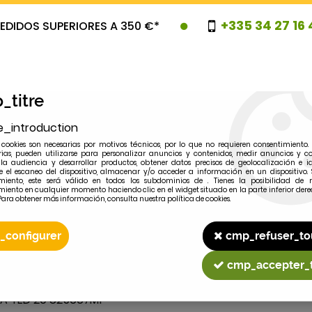
+335 34 27 16 
EDIDOS SUPERIORES A 350 €*
_titre
e_introduction
cookies son necesarias por motivos técnicos, por lo que no requieren consentimiento. 
rias, pueden utilizarse para personalizar anuncios y contenidos, medir anuncios y co
la audiencia y desarrollar productos, obtener datos precisos de geolocalización e id
 el escaneo del dispositivo, almacenar y/o acceder a información en un dispositivo. 
miento, este será válido en todos los subdominios de . Tienes la posibilidad de r
OVEDADES
PROMOCIONES
LIQUIDAC
miento en cualquier momento haciendo clic en el widget situado en la parte inferior dere
Para obtener más información, consulta nuestra política de cookies.
_configurer
cmp_refuser_to
2
MODELO
cmp_accepter_
TEA TED 20 825667M1