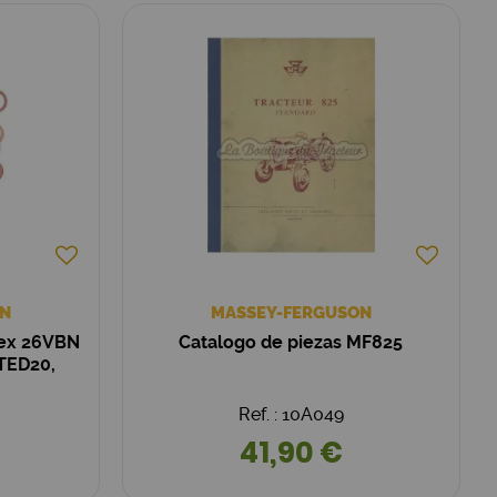
N
MASSEY-FERGUSON
lex 26VBN
Catalogo de piezas MF825
TED20,
Ref. : 10A049
41,90 €