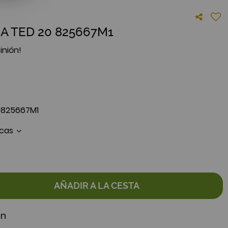
TEA TED 20 825667M1
inión!
0 825667M1
icas
AÑADIR A LA CESTA
ón