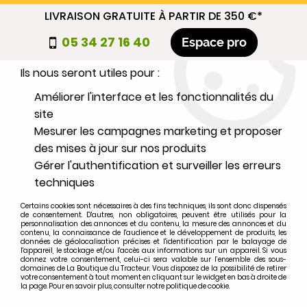
LIVRAISON GRATUITE À PARTIR DE 350 €*
Nous autorisez-vous à utiliser vos
05 34 27 16 40
Espace pro
cookies ?
Ils nous seront utiles pour :
0
Améliorer l'interface et les fonctionnalités du
site
Mesurer les campagnes marketing et proposer
Sélectionnez votre marque
des mises à jour sur nos produits
Gérer l'authentification et surveiller les erreurs
1
MARQUE
techniques
Certains cookies sont nécessaires à des fins techniques, ils sont donc dispensés
2
MODÈLE
de consentement. D'autres, non obligatoires, peuvent être utilisés pour la
personnalisation des annonces et du contenu, la mesure des annonces et du
contenu, la connaissance de l'audience et le développement de produits, les
données de géolocalisation précises et l'identification par le balayage de
l'appareil, le stockage et/ou l'accès aux informations sur un appareil. Si vous
Rechercher
donnez votre consentement, celui-ci sera valable sur l’ensemble des sous-
domaines de La Boutique du Tracteur. Vous disposez de la possibilité de retirer
votre consentement à tout moment en cliquant sur le widget en bas à droite de
la page. Pour en savoir plus, consulter notre politique de cookie.
Accueil
>
Instruments et éléctricité
>
ALLUMAGE
>
Tête d