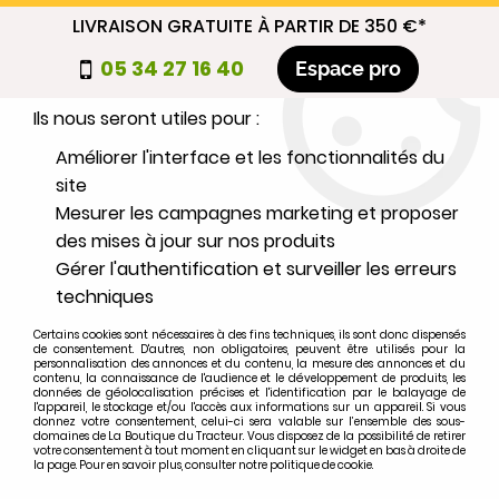
LIVRAISON GRATUITE À PARTIR DE 350 €*
Nous autorisez-vous à utiliser vos
05 34 27 16 40
Espace pro
cookies ?
Ils nous seront utiles pour :
0
Améliorer l'interface et les fonctionnalités du
site
Mesurer les campagnes marketing et proposer
Sélectionnez votre marque
des mises à jour sur nos produits
Gérer l'authentification et surveiller les erreurs
1
MARQUE
techniques
Certains cookies sont nécessaires à des fins techniques, ils sont donc dispensés
2
MODÈLE
de consentement. D'autres, non obligatoires, peuvent être utilisés pour la
personnalisation des annonces et du contenu, la mesure des annonces et du
contenu, la connaissance de l'audience et le développement de produits, les
données de géolocalisation précises et l'identification par le balayage de
l'appareil, le stockage et/ou l'accès aux informations sur un appareil. Si vous
Rechercher
donnez votre consentement, celui-ci sera valable sur l’ensemble des sous-
domaines de La Boutique du Tracteur. Vous disposez de la possibilité de retirer
votre consentement à tout moment en cliquant sur le widget en bas à droite de
la page. Pour en savoir plus, consulter notre politique de cookie.
Accueil
>
Instruments et éléctricité
>
ALLUMAGE
>
Rotor