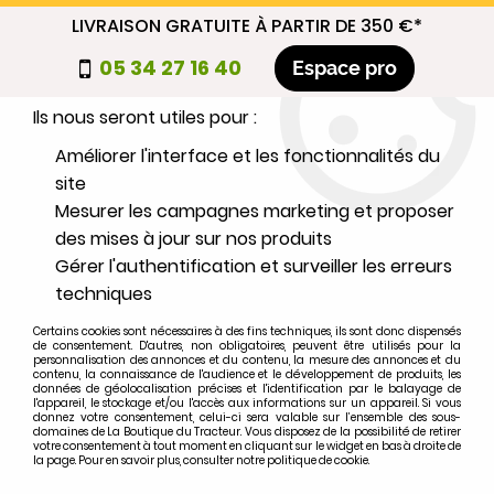
LIVRAISON GRATUITE À PARTIR DE 350 €*
Nous autorisez-vous à utiliser vos
05 34 27 16 40
Espace pro
cookies ?
Ils nous seront utiles pour :
0
Améliorer l'interface et les fonctionnalités du
site
Mesurer les campagnes marketing et proposer
Sélectionnez votre marque
des mises à jour sur nos produits
Gérer l'authentification et surveiller les erreurs
1
MARQUE
techniques
Certains cookies sont nécessaires à des fins techniques, ils sont donc dispensés
2
MODÈLE
de consentement. D'autres, non obligatoires, peuvent être utilisés pour la
personnalisation des annonces et du contenu, la mesure des annonces et du
contenu, la connaissance de l'audience et le développement de produits, les
données de géolocalisation précises et l'identification par le balayage de
l'appareil, le stockage et/ou l'accès aux informations sur un appareil. Si vous
Rechercher
donnez votre consentement, celui-ci sera valable sur l’ensemble des sous-
domaines de La Boutique du Tracteur. Vous disposez de la possibilité de retirer
votre consentement à tout moment en cliquant sur le widget en bas à droite de
la page. Pour en savoir plus, consulter notre politique de cookie.
Accueil
>
Moteur
>
ALIMENTATION
>
Pompe alimentation