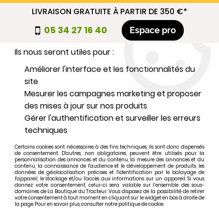
LIVRAISON GRATUITE À PARTIR DE 350 €*
Nous autorisez-vous à utiliser vos
05 34 27 16 40
Espace pro
cookies ?
Ils nous seront utiles pour :
0
Améliorer l'interface et les fonctionnalités du
site
Mesurer les campagnes marketing et proposer
Sélectionnez votre marque
des mises à jour sur nos produits
Gérer l'authentification et surveiller les erreurs
1
MARQUE
techniques
Certains cookies sont nécessaires à des fins techniques, ils sont donc dispensés
2
MODÈLE
de consentement. D'autres, non obligatoires, peuvent être utilisés pour la
personnalisation des annonces et du contenu, la mesure des annonces et du
contenu, la connaissance de l'audience et le développement de produits, les
données de géolocalisation précises et l'identification par le balayage de
l'appareil, le stockage et/ou l'accès aux informations sur un appareil. Si vous
Rechercher
donnez votre consentement, celui-ci sera valable sur l’ensemble des sous-
domaines de La Boutique du Tracteur. Vous disposez de la possibilité de retirer
votre consentement à tout moment en cliquant sur le widget en bas à droite de
la page. Pour en savoir plus, consulter notre politique de cookie.
Accueil
>
Moteur
>
ALIMENTATION
>
Pointeau de