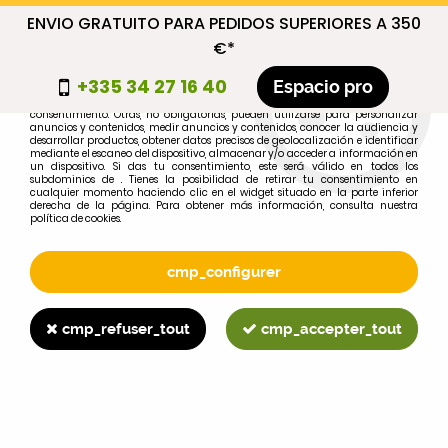
ENVIO GRATUITO PARA PEDIDOS SUPERIORES A 350
cmp_titre
€*
cookie_introduction
+335 34 27 16 40
Espacio pro
Algunas cookies son necesarias por motivos técnicos, por lo que no requieren
consentimiento. Otras, no obligatorias, pueden utilizarse para personalizar
anuncios y contenidos, medir anuncios y contenidos, conocer la audiencia y
desarrollar productos, obtener datos precisos de geolocalización e identificar
0
mediante el escaneo del dispositivo, almacenar y/o acceder a información en
un dispositivo. Si das tu consentimiento, este será válido en todos los
subdominios de . Tienes la posibilidad de retirar tu consentimiento en
cualquier momento haciendo clic en el widget situado en la parte inferior
derecha de la página. Para obtener más información, consulta nuestra
política de cookies.
Selecciona tu marca
1
cmp_configurer
MARCA
cmp_refuser_tout
cmp_accepter_tout
2
MODELO
Buscar