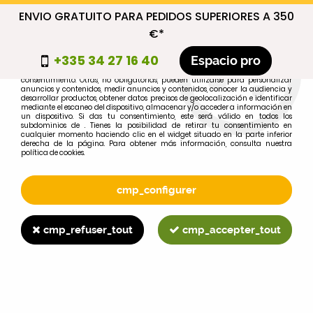
ENVIO GRATUITO PARA PEDIDOS SUPERIORES A 350
cmp_titre
€*
cookie_introduction
+335 34 27 16 40
Espacio pro
Algunas cookies son necesarias por motivos técnicos, por lo que no requieren
consentimiento. Otras, no obligatorias, pueden utilizarse para personalizar
anuncios y contenidos, medir anuncios y contenidos, conocer la audiencia y
desarrollar productos, obtener datos precisos de geolocalización e identificar
0
mediante el escaneo del dispositivo, almacenar y/o acceder a información en
un dispositivo. Si das tu consentimiento, este será válido en todos los
subdominios de . Tienes la posibilidad de retirar tu consentimiento en
cualquier momento haciendo clic en el widget situado en la parte inferior
derecha de la página. Para obtener más información, consulta nuestra
política de cookies.
Selecciona tu marca
1
cmp_configurer
MARCA
cmp_refuser_tout
cmp_accepter_tout
2
MODELO
Buscar