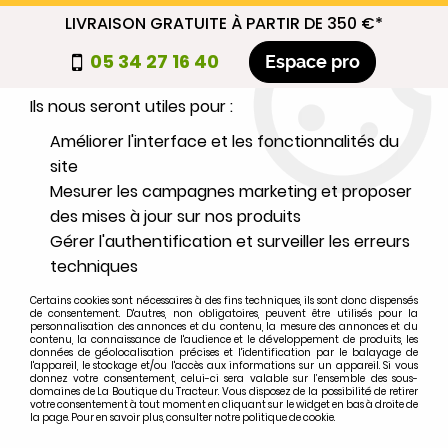
LIVRAISON GRATUITE À PARTIR DE 350 €*
Nous autorisez-vous à utiliser vos
05 34 27 16 40
Espace pro
cookies ?
Ils nous seront utiles pour :
0
Améliorer l'interface et les fonctionnalités du
site
Mesurer les campagnes marketing et proposer
Sélectionnez votre marque
des mises à jour sur nos produits
Gérer l'authentification et surveiller les erreurs
1
MARQUE
techniques
Certains cookies sont nécessaires à des fins techniques, ils sont donc dispensés
2
MODÈLE
de consentement. D'autres, non obligatoires, peuvent être utilisés pour la
personnalisation des annonces et du contenu, la mesure des annonces et du
contenu, la connaissance de l'audience et le développement de produits, les
données de géolocalisation précises et l'identification par le balayage de
l'appareil, le stockage et/ou l'accès aux informations sur un appareil. Si vous
Rechercher
donnez votre consentement, celui-ci sera valable sur l’ensemble des sous-
domaines de La Boutique du Tracteur. Vous disposez de la possibilité de retirer
votre consentement à tout moment en cliquant sur le widget en bas à droite de
la page. Pour en savoir plus, consulter notre politique de cookie.
Accueil
>
Instruments et éléctricité
>