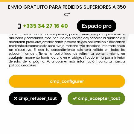
ENVIO GRATUITO PARA PEDIDOS SUPERIORES A 350
cmp_titre
€*
cookie_introduction
+335 34 27 16 40
Espacio pro
Algunas cookies son necesarias por motivos técnicos, por lo que no requieren
consentimiento. Otras, no obligatorias, pueden utilizarse para personalizar
anuncios y contenidos, medir anuncios y contenidos, conocer la audiencia y
desarrollar productos, obtener datos precisos de geolocalización e identificar
0
mediante el escaneo del dispositivo, almacenar y/o acceder a información en
un dispositivo. Si das tu consentimiento, este será válido en todos los
subdominios de . Tienes la posibilidad de retirar tu consentimiento en
cualquier momento haciendo clic en el widget situado en la parte inferior
derecha de la página. Para obtener más información, consulta nuestra
política de cookies.
Selecciona tu marca
1
cmp_configurer
MARCA
cmp_refuser_tout
cmp_accepter_tout
2
MODELO
Buscar