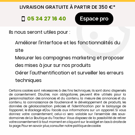
LIVRAISON GRATUITE À PARTIR DE 350 €*
Nous autorisez-vous à utiliser vos
05 34 27 16 40
Espace pro
cookies ?
Ils nous seront utiles pour :
0
Améliorer l'interface et les fonctionnalités du
site
Mesurer les campagnes marketing et proposer
Sélectionnez votre marque
des mises à jour sur nos produits
Gérer l'authentification et surveiller les erreurs
1
MARQUE
techniques
Certains cookies sont nécessaires à des fins techniques, ils sont donc dispensés
2
MODÈLE
de consentement. D'autres, non obligatoires, peuvent être utilisés pour la
personnalisation des annonces et du contenu, la mesure des annonces et du
contenu, la connaissance de l'audience et le développement de produits, les
données de géolocalisation précises et l'identification par le balayage de
l'appareil, le stockage et/ou l'accès aux informations sur un appareil. Si vous
Rechercher
donnez votre consentement, celui-ci sera valable sur l’ensemble des sous-
domaines de La Boutique du Tracteur. Vous disposez de la possibilité de retirer
votre consentement à tout moment en cliquant sur le widget en bas à droite de
la page. Pour en savoir plus, consulter notre politique de cookie.
Accueil
>
Moteur
>
REFROIDISSEMENT
>
Durite inférieure