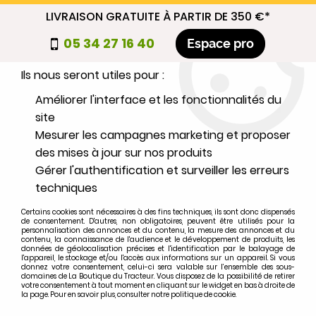
LIVRAISON GRATUITE À PARTIR DE 350 €*
Nous autorisez-vous à utiliser vos
05 34 27 16 40
Espace pro
cookies ?
Ils nous seront utiles pour :
0
Améliorer l'interface et les fonctionnalités du
site
Mesurer les campagnes marketing et proposer
Sélectionnez votre marque
des mises à jour sur nos produits
Gérer l'authentification et surveiller les erreurs
1
MARQUE
techniques
Certains cookies sont nécessaires à des fins techniques, ils sont donc dispensés
2
MODÈLE
de consentement. D'autres, non obligatoires, peuvent être utilisés pour la
personnalisation des annonces et du contenu, la mesure des annonces et du
contenu, la connaissance de l'audience et le développement de produits, les
données de géolocalisation précises et l'identification par le balayage de
l'appareil, le stockage et/ou l'accès aux informations sur un appareil. Si vous
Rechercher
donnez votre consentement, celui-ci sera valable sur l’ensemble des sous-
domaines de La Boutique du Tracteur. Vous disposez de la possibilité de retirer
votre consentement à tout moment en cliquant sur le widget en bas à droite de
la page. Pour en savoir plus, consulter notre politique de cookie.
Accueil
>
Moteur
>
ALIMENTATION
>
Durite air 898104 MF