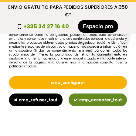
ENVIO GRATUITO PARA PEDIDOS SUPERIORES A 350
cmp_titre
€*
cookie_introduction
+335 34 27 16 40
Espacio pro
Algunas cookies son necesarias por motivos técnicos, por lo que no requieren
consentimiento. Otras, no obligatorias, pueden utilizarse para personalizar
anuncios y contenidos, medir anuncios y contenidos, conocer la audiencia y
desarrollar productos, obtener datos precisos de geolocalización e identificar
0
mediante el escaneo del dispositivo, almacenar y/o acceder a información en
un dispositivo. Si das tu consentimiento, este será válido en todos los
subdominios de . Tienes la posibilidad de retirar tu consentimiento en
cualquier momento haciendo clic en el widget situado en la parte inferior
derecha de la página. Para obtener más información, consulta nuestra
política de cookies.
Selecciona tu marca
1
cmp_configurer
MARCA
cmp_refuser_tout
cmp_accepter_tout
2
MODELO
Buscar