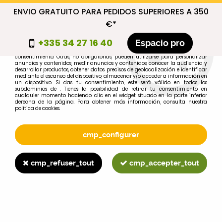
ENVIO GRATUITO PARA PEDIDOS SUPERIORES A 350
cmp_titre
€*
cookie_introduction
+335 34 27 16 40
Espacio pro
Algunas cookies son necesarias por motivos técnicos, por lo que no requieren
consentimiento. Otras, no obligatorias, pueden utilizarse para personalizar
anuncios y contenidos, medir anuncios y contenidos, conocer la audiencia y
desarrollar productos, obtener datos precisos de geolocalización e identificar
0
mediante el escaneo del dispositivo, almacenar y/o acceder a información en
un dispositivo. Si das tu consentimiento, este será válido en todos los
subdominios de . Tienes la posibilidad de retirar tu consentimiento en
cualquier momento haciendo clic en el widget situado en la parte inferior
derecha de la página. Para obtener más información, consulta nuestra
política de cookies.
Selecciona tu marca
1
cmp_configurer
MARCA
cmp_refuser_tout
cmp_accepter_tout
2
MODELO
Buscar