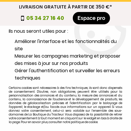
LIVRAISON GRATUITE À PARTIR DE 350 €*
Nous autorisez-vous à utiliser vos
05 34 27 16 40
Espace pro
cookies ?
Ils nous seront utiles pour :
0
Améliorer l'interface et les fonctionnalités du
site
Mesurer les campagnes marketing et proposer
Sélectionnez votre marque
des mises à jour sur nos produits
Gérer l'authentification et surveiller les erreurs
1
MARQUE
techniques
Certains cookies sont nécessaires à des fins techniques, ils sont donc dispensés
2
MODÈLE
de consentement. D'autres, non obligatoires, peuvent être utilisés pour la
personnalisation des annonces et du contenu, la mesure des annonces et du
contenu, la connaissance de l'audience et le développement de produits, les
données de géolocalisation précises et l'identification par le balayage de
l'appareil, le stockage et/ou l'accès aux informations sur un appareil. Si vous
Rechercher
donnez votre consentement, celui-ci sera valable sur l’ensemble des sous-
domaines de La Boutique du Tracteur. Vous disposez de la possibilité de retirer
votre consentement à tout moment en cliquant sur le widget en bas à droite de
la page. Pour en savoir plus, consulter notre politique de cookie.
Accueil
>
TRAIN AVANT et DIRECTION
>