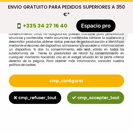
ENVIO GRATUITO PARA PEDIDOS SUPERIORES A 350
cmp_titre
€*
cookie_introduction
+335 34 27 16 40
Espacio pro
Algunas cookies son necesarias por motivos técnicos, por lo que no requieren
consentimiento. Otras, no obligatorias, pueden utilizarse para personalizar
anuncios y contenidos, medir anuncios y contenidos, conocer la audiencia y
desarrollar productos, obtener datos precisos de geolocalización e identificar
0
mediante el escaneo del dispositivo, almacenar y/o acceder a información en
un dispositivo. Si das tu consentimiento, este será válido en todos los
subdominios de . Tienes la posibilidad de retirar tu consentimiento en
cualquier momento haciendo clic en el widget situado en la parte inferior
derecha de la página. Para obtener más información, consulta nuestra
política de cookies.
Selecciona tu marca
1
cmp_configurer
MARCA
cmp_refuser_tout
cmp_accepter_tout
2
MODELO
Buscar