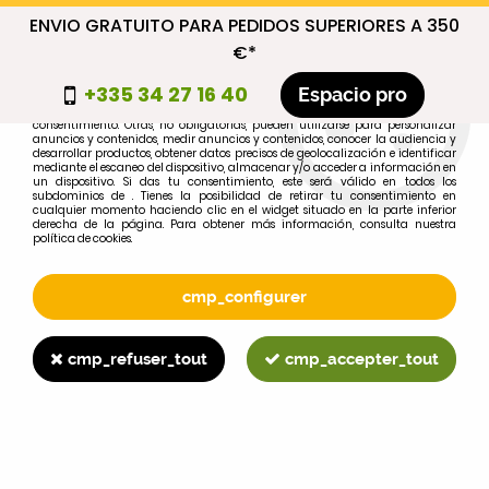
ENVIO GRATUITO PARA PEDIDOS SUPERIORES A 350
cmp_titre
€*
cookie_introduction
+335 34 27 16 40
Espacio pro
Algunas cookies son necesarias por motivos técnicos, por lo que no requieren
consentimiento. Otras, no obligatorias, pueden utilizarse para personalizar
anuncios y contenidos, medir anuncios y contenidos, conocer la audiencia y
desarrollar productos, obtener datos precisos de geolocalización e identificar
0
mediante el escaneo del dispositivo, almacenar y/o acceder a información en
un dispositivo. Si das tu consentimiento, este será válido en todos los
subdominios de . Tienes la posibilidad de retirar tu consentimiento en
cualquier momento haciendo clic en el widget situado en la parte inferior
derecha de la página. Para obtener más información, consulta nuestra
política de cookies.
Selecciona tu marca
1
cmp_configurer
MARCA
cmp_refuser_tout
cmp_accepter_tout
2
MODELO
Buscar