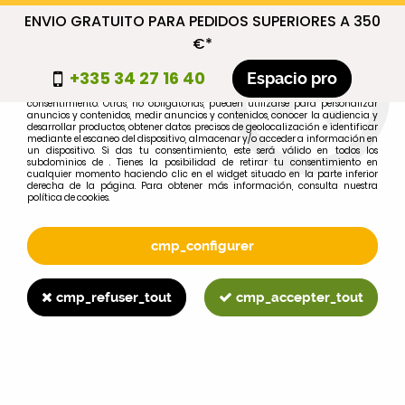
ENVIO GRATUITO PARA PEDIDOS SUPERIORES A 350
cmp_titre
€*
cookie_introduction
+335 34 27 16 40
Espacio pro
Algunas cookies son necesarias por motivos técnicos, por lo que no requieren
consentimiento. Otras, no obligatorias, pueden utilizarse para personalizar
anuncios y contenidos, medir anuncios y contenidos, conocer la audiencia y
desarrollar productos, obtener datos precisos de geolocalización e identificar
0
mediante el escaneo del dispositivo, almacenar y/o acceder a información en
un dispositivo. Si das tu consentimiento, este será válido en todos los
subdominios de . Tienes la posibilidad de retirar tu consentimiento en
cualquier momento haciendo clic en el widget situado en la parte inferior
derecha de la página. Para obtener más información, consulta nuestra
política de cookies.
Selecciona tu marca
1
cmp_configurer
MARCA
cmp_refuser_tout
cmp_accepter_tout
2
MODELO
Buscar