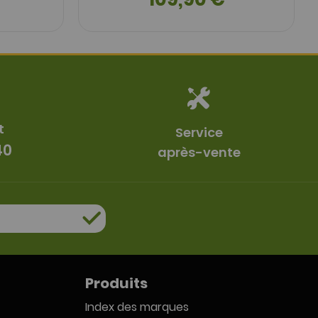
t
Service
40
après-vente
Produits
Index des marques