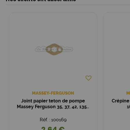
MASSEY-FERGUSON
M
Joint papier teton de pompe
Crépine
Massey Ferguson 35, 37, 42, 135..
1
Réf. : 100169
2,64 €