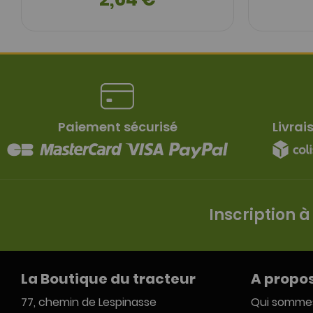
Paiement sécurisé
Livrai
Inscription à
La Boutique du tracteur
A propo
77, chemin de Lespinasse
Qui somme