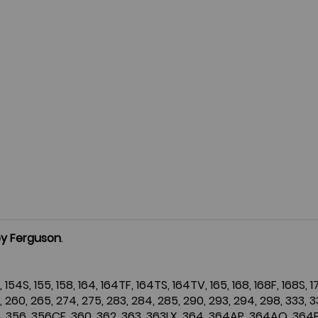
y Ferguson
.
4F, 154S, 155, 158, 164, 164TF, 164TS, 164TV, 165, 168, 168F, 168S, 1
 260, 265, 274, 275, 283, 284, 285, 290, 293, 294, 298, 333, 
 356, 356CF, 360, 362, 363, 363LX, 364, 364AP, 364AQ, 364