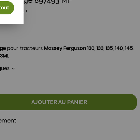
relevage 897493 MF
tout
votre avis !
age
pour tracteurs
Massey Ferguson 130
,
133
,
135
,
140
,
145
.
73M1
.
iques
AJOUTER AU PANIER
nement