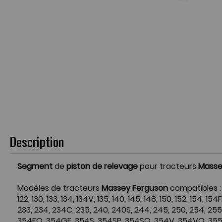
Description
Segment
de
piston de relevage
pour tracteurs
Masse
Modèles de tracteurs
Massey Ferguson
compatibles :
122, 130, 133, 134, 134V, 135, 140, 145, 148, 150, 152, 154, 15
233, 234, 234C, 235, 240, 240S, 244, 245, 250, 254, 255,
354FQ, 354GE, 354S, 354SP, 354SQ, 354V, 354VQ, 355,