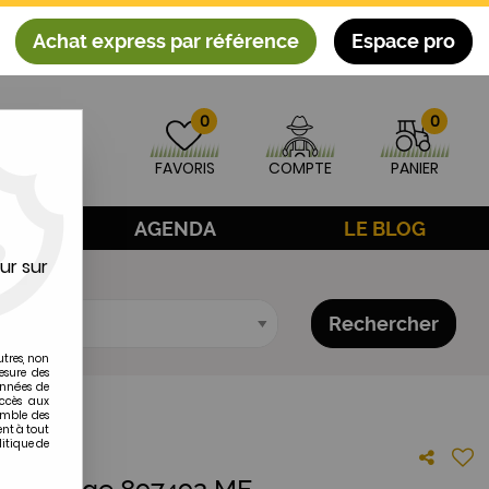
Achat express par référence
Espace pro
0
0
FAVORIS
COMPTE
PANIER
AGE
AGENDA
LE BLOG
ur sur
Rechercher
utres, non
esure des
onnées de
accès aux
emble des
ent à tout
litique de