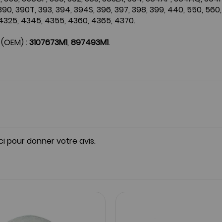
 390, 390T, 393, 394, 394S, 396, 397, 398, 399, 440, 550, 560,
, 4325, 4345, 4355, 4360, 4365, 4370.
 (OEM) :
3107673M1
,
897493M1
.
ici pour donner votre avis.