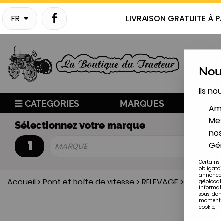
FR
LIVRAISON GRATUITE À P
Nous
Ils no
CATEGORIES
MARQUES
NO
Amé
Mes
Sélectionnez votre marque
nos
1
Gér
MARQUE
Certains 
obligato
annonces
Accueil
>
Pont et boîte de vitesse
>
RELEVAGE
>
Segment 
géolocal
informat
sous-doma
moment en
cookie.