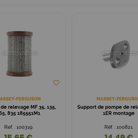
ASSEY-FERGUSON
MASSEY-FERGUSO
 de relevage MF 35, 135,
Support de pompe de re
65, 835 185551M1
1ER montage
Ref. : 100319
Réf. : 100821
15,65 €
14,49 €