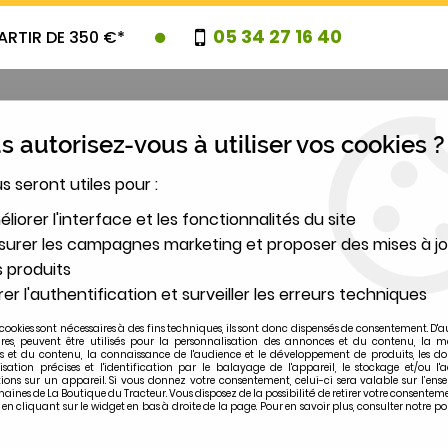
05 34 27 16 40
ARTIR DE 350 €*
 autorisez-vous à utiliser vos cookies ?
us seront utiles pour :
UVEAUTES
PROMOTIONS
DESTOCK
liorer l'interface et les fonctionnalités du site
urer les campagnes marketing et proposer des mises à jo
 produits
2
er l'authentification et surveiller les erreurs techniques
MODÈLE
cookies sont nécessaires à des fins techniques, ils sont donc dispensés de consentement. D'a
ires, peuvent être utilisés pour la personnalisation des annonces et du contenu, la m
 et du contenu, la connaissance de l'audience et le développement de produits, les d
de pompe relevage 897493 MF
isation précises et l'identification par le balayage de l'appareil, le stockage et/ou l'
ions sur un appareil. Si vous donnez votre consentement, celui-ci sera valable sur l’ens
ines de La Boutique du Tracteur. Vous disposez de la possibilité de retirer votre consentem
 cliquant sur le widget en bas à droite de la page. Pour en savoir plus, consulter notre po
MASSEY-FERGUSON