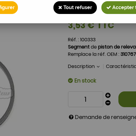
Segment de pompe 
igurer
Tout refuser
Accepter 
Soyez le premier à donner 
3
,
53
€
TTC
Réf. :
100333
Segment
de
piston de relev
Remplace la réf. OEM :
31076
Description
Caractérist
En stock
Demande de renseig