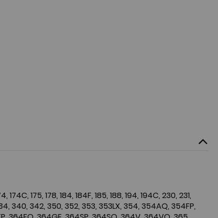
74, 174C, 175, 178, 184, 184F, 185, 188, 194, 194C, 230, 231,
334, 340, 342, 350, 352, 353, 353LX, 354, 354AQ, 354FP,
FP, 364FQ, 364GE, 364SP, 364SQ, 364V, 364VQ, 365,