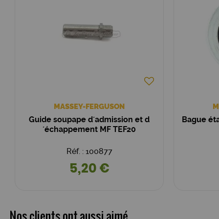
MASSEY-FERGUSON
M
Guide soupape d´admission et d
Bague éta
´échappement MF TEF20
Réf. : 100877
5,20 €
Nos clients ont aussi aimé