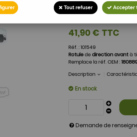
Rotule de directio
200
igurer
Tout refuser
Accepter 
Soyez le premier à donner 
41
,
90
€
TTC
Réf. :
101549
Rotule
de
direction
avant
à t
Remplace la réf. OEM :
18088
Description
Caractérist
En stock
Demande de renseig