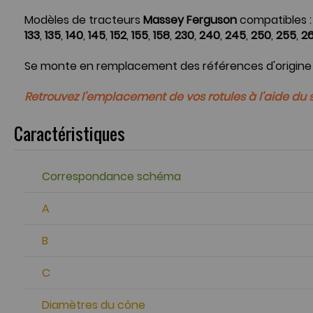
Modèles de tracteurs
Massey Ferguson
compatibles 
133
,
135
,
140
,
145
,
152
,
155
,
158
,
230
,
240
,
245
,
250
,
255
,
2
Se monte en remplacement des références d'origine
Retrouvez l'emplacement de vos rotules à l'aide d
Caractéristiques
Correspondance schéma
A
B
C
Diamètres du cône