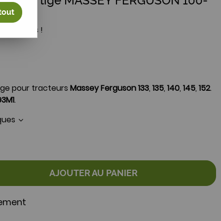
n avant à tige MASSEY FERGUSON 100-
tout
votre avis !
ige pour tracteurs
Massey Ferguson 133
,
135
,
140
,
145
,
152
.
93M1
.
iques
AJOUTER AU PANIER
nement