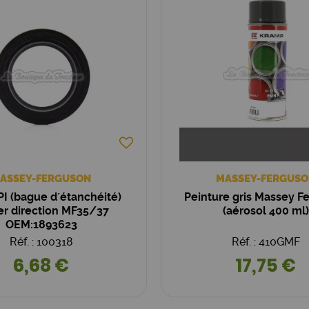
ASSEY-FERGUSON
MASSEY-FERGUSO
PI (bague d´étanchéité)
Peinture gris Massey F
ier direction MF35/37
(aérosol 400 ml)
OEM:1893623
Réf. : 100318
Réf. : 410GMF
6,68 €
17,75 €