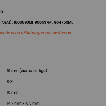
:
60
.
 (OEM) :
1808893M1
,
906537M1
,
964756M1
.
u schéma en téléchargement ci-dessus.
16 mm (diamètre tige)
90°
16 mm
14,7 mm x 16,3 mm