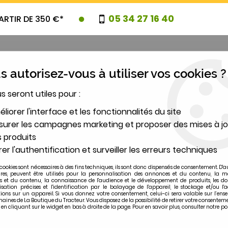
05 34 27 16 40
ARTIR DE 350 €*
 autorisez-vous à utiliser vos cookies ?
us seront utiles pour :
UVEAUTES
PROMOTIONS
DESTOCK
liorer l'interface et les fonctionnalités du site
urer les campagnes marketing et proposer des mises à jo
 produits
2
er l'authentification et surveiller les erreurs techniques
MODÈLE
cookies sont nécessaires à des fins techniques, ils sont donc dispensés de consentement. D'a
ires, peuvent être utilisés pour la personnalisation des annonces et du contenu, la m
 et du contenu, la connaissance de l'audience et le développement de produits, les d
ION
>
Rotule de direction avant à tige MASSEY FERGUSON 1
isation précises et l'identification par le balayage de l'appareil, le stockage et/ou l'
ions sur un appareil. Si vous donnez votre consentement, celui-ci sera valable sur l’ens
ines de La Boutique du Tracteur. Vous disposez de la possibilité de retirer votre consentem
 cliquant sur le widget en bas à droite de la page. Pour en savoir plus, consulter notre po
MASSEY-FERGUSON