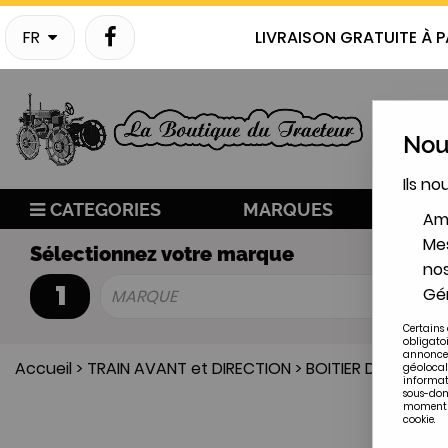
FR
LIVRAISON GRATUITE À P
Nous
Ils no
CATEGORIES
MARQUES
NO
Amé
Mes
Sélectionnez votre marque
nos
1
Gér
MARQUE
Certains 
obligato
annonces
Accueil
>
TRAIN AVANT et DIRECTION
>
BOITIER DE DIRECT
géolocal
informat
sous-doma
moment en
cookie.