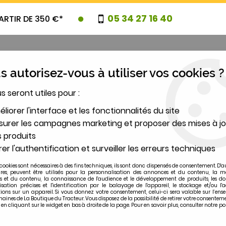
05 34 27 16 40
ARTIR DE 350 €*
 autorisez-vous à utiliser vos cookies ?
us seront utiles pour :
UVEAUTES
PROMOTIONS
DESTOCK
liorer l'interface et les fonctionnalités du site
urer les campagnes marketing et proposer des mises à jo
 produits
2
er l'authentification et surveiller les erreurs techniques
MODÈLE
cookies sont nécessaires à des fins techniques, ils sont donc dispensés de consentement. D'a
ires, peuvent être utilisés pour la personnalisation des annonces et du contenu, la m
 et du contenu, la connaissance de l'audience et le développement de produits, les d
F 155/158/165
isation précises et l'identification par le balayage de l'appareil, le stockage et/ou l'
ions sur un appareil. Si vous donnez votre consentement, celui-ci sera valable sur l’ens
ines de La Boutique du Tracteur. Vous disposez de la possibilité de retirer votre consentem
 cliquant sur le widget en bas à droite de la page. Pour en savoir plus, consulter notre po
MASSEY-FERGUSON