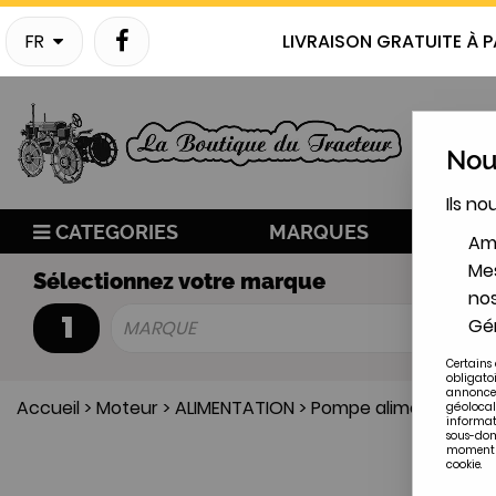
FR
LIVRAISON GRATUITE À P
Nous
Ils no
CATEGORIES
MARQUES
NO
Amé
Mes
Sélectionnez votre marque
nos
1
Gér
MARQUE
Certains 
obligato
annonces
Accueil
>
Moteur
>
ALIMENTATION
>
Pompe alimentation M
géolocal
informat
sous-doma
moment en
cookie.