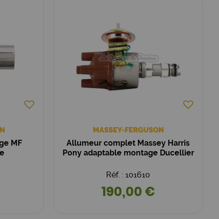
N
MASSEY-FERGUSON
age MF
Allumeur complet Massey Harris
he
Pony adaptable montage Ducellier
Réf. : 101610
190,00 €