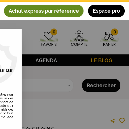
Achat express par référence
Espace pro
0
0
FAVORIS
COMPTE
PANIER
AGE
AGENDA
LE BLOG
ur sur
Rechercher
utres, non
esure des
onnées de
accès aux
emble des
ent à tout
litique de