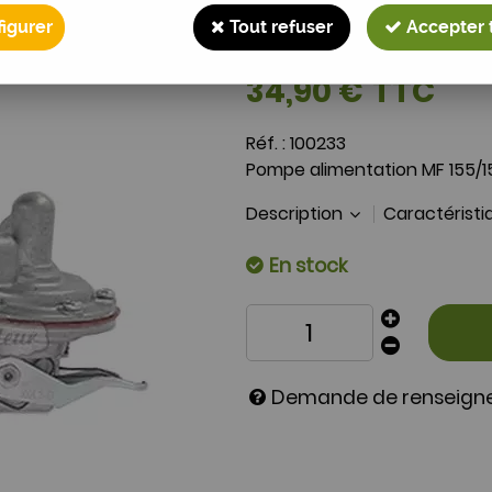
Pompe alimentatio
igurer
Tout refuser
Accepter 
Soyez le premier à donner 
34
,
90
€
TTC
Réf. :
100233
Pompe alimentation MF 155/1
Description
Caractérist
En stock
Demande de renseig