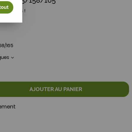
n MF 155/158/165
tout
votre avis !
58/165
iques
AJOUTER AU PANIER
nement