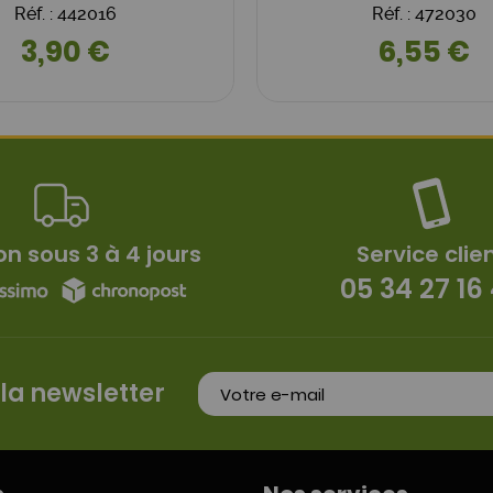
Réf. : 442016
Réf. : 472030
3,90 €
6,55 €
on sous 3 à 4 jours
Service clie
05 34 27 16
 la newsletter