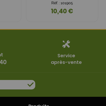
Réf. : 101905
10,40 €
nt
Service
 40
après-vente