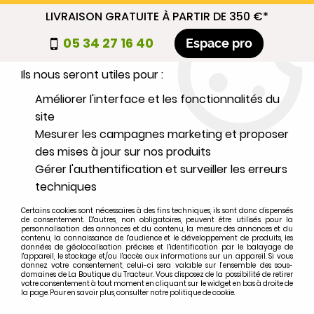
LIVRAISON GRATUITE À PARTIR DE 350 €*
Nous autorisez-vous à utiliser vos
05 34 27 16 40
Espace pro
cookies ?
Ils nous seront utiles pour :
0
Améliorer l'interface et les fonctionnalités du
site
Mesurer les campagnes marketing et proposer
Sélectionnez votre marque
des mises à jour sur nos produits
Gérer l'authentification et surveiller les erreurs
1
MARQUE
techniques
Certains cookies sont nécessaires à des fins techniques, ils sont donc dispensés
2
MODÈLE
de consentement. D'autres, non obligatoires, peuvent être utilisés pour la
personnalisation des annonces et du contenu, la mesure des annonces et du
contenu, la connaissance de l'audience et le développement de produits, les
données de géolocalisation précises et l'identification par le balayage de
l'appareil, le stockage et/ou l'accès aux informations sur un appareil. Si vous
Rechercher
donnez votre consentement, celui-ci sera valable sur l’ensemble des sous-
domaines de La Boutique du Tracteur. Vous disposez de la possibilité de retirer
votre consentement à tout moment en cliquant sur le widget en bas à droite de
la page. Pour en savoir plus, consulter notre politique de cookie.
Accueil
>
Pont et boîte de vitesse
>
PONT-BOITE
>