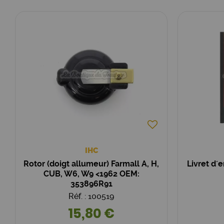
IHC
Rotor (doigt allumeur) Farmall A, H,
Livret d
CUB, W6, W9 <1962 OEM:
353896R91
Réf. : 100519
15,80 €