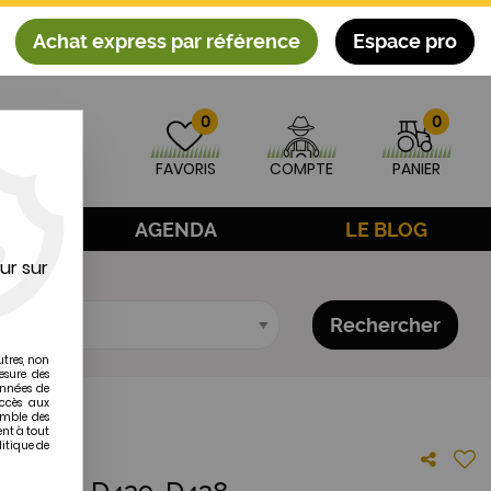
Achat express par référence
Espace pro
0
0
FAVORIS
COMPTE
PANIER
AGE
AGENDA
LE BLOG
ur sur
Rechercher
utres, non
esure des
onnées de
accès aux
emble des
ent à tout
litique de