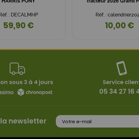
HARRIS PONY
Tracteur 2026 Grand 
Réf. : DECALMHP
Réf. : calendrier20
59,90 €
10,00 €
son sous 3 à 4 jours
Service clien
05 34 27 16 
 la newsletter