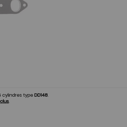
 cylindres type
DD148
.
nclus
.