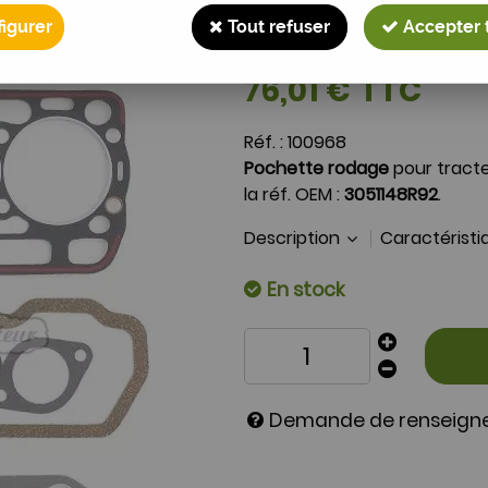
Pochette rodage IH
igurer
Tout refuser
Accepter 
Soyez le premier à donner 
76
,
01
€
TTC
Réf. :
100968
Pochette rodage
pour tract
la réf. OEM :
3051148R92
.
Description
Caractérist
En stock
Demande de renseig