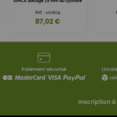
SIMCA alésage 72 mm du cylindre
Réf. : 100809
87,02 €
Paiement sécurisé
Livrai
Inscription à