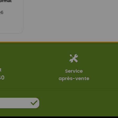
Format
26
t
Service
40
après-vente