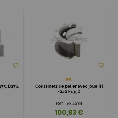
IHC
275, B276,
Coussinets de palier avec joue IH
+020 F135D
Réf. : 101193B
100,93 €