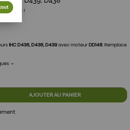
C D436, D439, D438
tout
votre avis !
eurs
IHC D436, D438, D439
avec moteur
DD148
. Remplace
iques
AJOUTER AU PANIER
nement