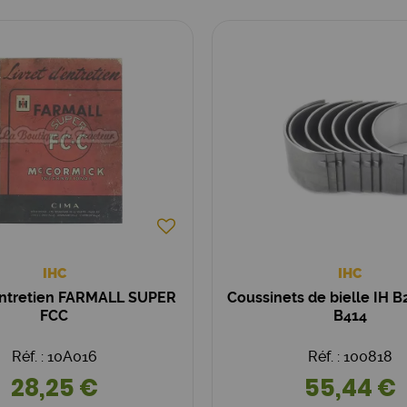
IHC
IHC
´entretien FARMALL SUPER
Coussinets de bielle IH B
FCC
B414
Réf. : 10A016
Réf. : 100818
28,25 €
55,44 €