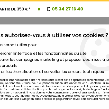
05 34 27 16 40
ARTIR DE 350 €*
 autorisez-vous à utiliser vos cookies ?
us seront utiles pour :
UVEAUTES
PROMOTIONS
DESTOCK
liorer l'interface et les fonctionnalités du site
urer les campagnes marketing et proposer des mises à jo
 produits
2
er l'authentification et surveiller les erreurs techniques
MODÈLE
cookies sont nécessaires à des fins techniques, ils sont donc dispensés de consentement. D'a
ires, peuvent être utilisés pour la personnalisation des annonces et du contenu, la m
 et du contenu, la connaissance de l'audience et le développement de produits, les d
C D436, D439, D438
isation précises et l'identification par le balayage de l'appareil, le stockage et/ou l'
ions sur un appareil. Si vous donnez votre consentement, celui-ci sera valable sur l’ens
ines de La Boutique du Tracteur. Vous disposez de la possibilité de retirer votre consentem
 cliquant sur le widget en bas à droite de la page. Pour en savoir plus, consulter notre po
IHC