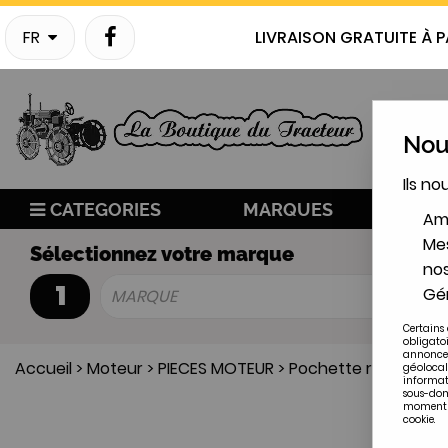
FR
LIVRAISON GRATUITE À P
Nous
Ils no
CATEGORIES
MARQUES
NO
Amé
Mes
Sélectionnez votre marque
nos
1
Gér
MARQUE
Certains 
obligato
annonces
Accueil
>
Moteur
>
PIECES MOTEUR
>
Pochette rodage IH
géolocal
informat
sous-doma
moment en
cookie.