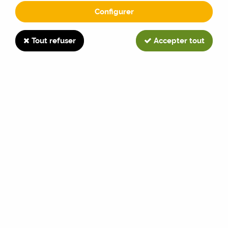
Configurer
Paiement
Tout refuser
Accepter tout
Carte Bancaire
Munissez-vous de votre carte bancaire (Carte Bleue,
MasterCard, Visa).
La transaction est sécurisée par la technologie SSL,
solution d'encryptage des données la plus utilisée
dans le monde.
Pour cette opération, vous aurez besoin d'inscrire
dans les champs correspondants trois éléments:
Les 16 chiffres situés au recto de votre carte.