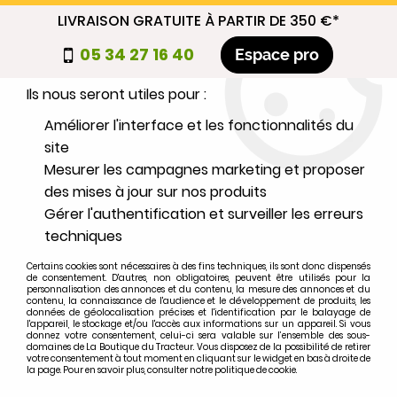
LIVRAISON GRATUITE À PARTIR DE 350 €*
Nous autorisez-vous à utiliser vos
05 34 27 16 40
Espace pro
cookies ?
Ils nous seront utiles pour :
0
Améliorer l'interface et les fonctionnalités du
site
Mesurer les campagnes marketing et proposer
Sélectionnez votre marque
des mises à jour sur nos produits
Gérer l'authentification et surveiller les erreurs
1
MARQUE
techniques
Certains cookies sont nécessaires à des fins techniques, ils sont donc dispensés
2
MODÈLE
de consentement. D'autres, non obligatoires, peuvent être utilisés pour la
personnalisation des annonces et du contenu, la mesure des annonces et du
contenu, la connaissance de l'audience et le développement de produits, les
données de géolocalisation précises et l'identification par le balayage de
l'appareil, le stockage et/ou l'accès aux informations sur un appareil. Si vous
Rechercher
donnez votre consentement, celui-ci sera valable sur l’ensemble des sous-
domaines de La Boutique du Tracteur. Vous disposez de la possibilité de retirer
votre consentement à tout moment en cliquant sur le widget en bas à droite de
la page. Pour en savoir plus, consulter notre politique de cookie.
Accueil
>
Paiement