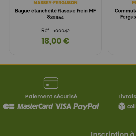
MASSEY-FERGUSON
M
Bague étanchéité flasque frein MF
Commutat
832954
Fergus
Réf. : 100042
18,00 €
Paiement sécurisé
Livrai
Inscription à