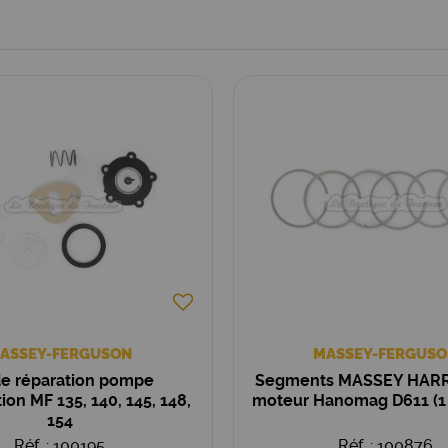
ASSEY-FERGUSON
MASSEY-FERGUSO
de réparation pompe
Segments MASSEY HARR
ion MF 135, 140, 145, 148,
moteur Hanomag D611 (1 
154
Réf. : 100195
Réf. : 100876