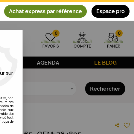
Achat express par référence
Espace pro
0
0
FAVORIS
COMPTE
PANIER
AGE
AGENDA
LE BLOG
ur sur
Rechercher
utres, non
esure des
onnées de
accès aux
emble des
ent à tout
litique de