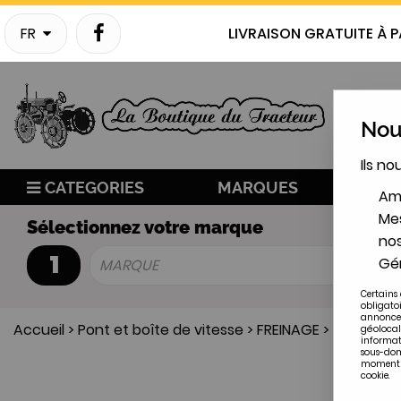
FR
LIVRAISON GRATUITE À P
Nous
Ils no
CATEGORIES
MARQUES
NO
Amé
Mes
Sélectionnez votre marque
nos
1
Gér
MARQUE
Certains 
obligato
annonces
Accueil
>
Pont et boîte de vitesse
>
FREINAGE
>
Mécanisme
géolocal
informat
sous-doma
moment en
cookie.