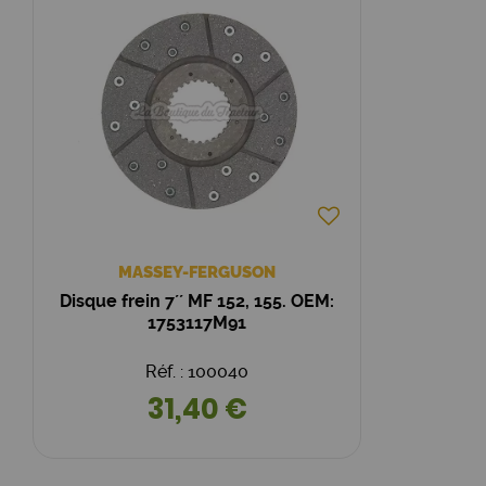
MASSEY-FERGUSON
Disque frein 7´´ MF 152, 155. OEM:
1753117M91
Réf. : 100040
31,40 €