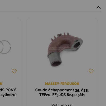
N
MASSEY-FERGUSON
IS PONY
Coude échappement 35, 835,
cylindre)
TEF20, FF30DS 824245M1
Réf. : 100341