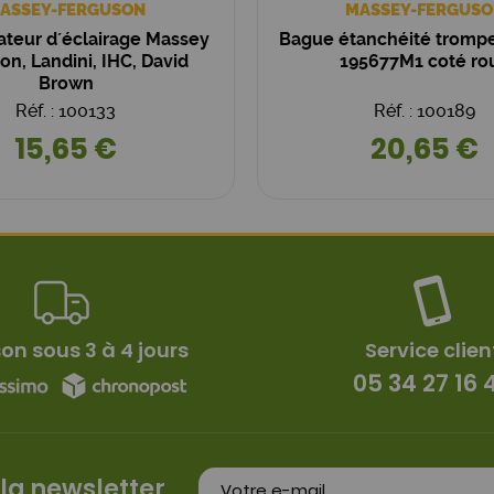
ASSEY-FERGUSON
MASSEY-FERGUSO
eur d´éclairage Massey
Bague étanchéité tromp
on, Landini, IHC, David
195677M1 coté ro
Brown
Réf. : 100133
Réf. : 100189
15,65 €
20,65 €
son sous 3 à 4 jours
Service clien
05 34 27 16 
 la newsletter