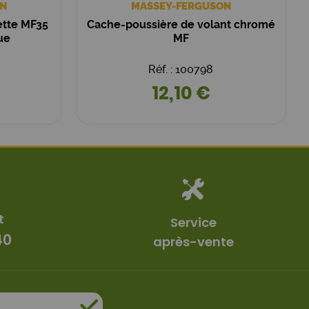
N
MASSEY-FERGUSON
ette MF35
Cache-poussière de volant chromé
ue
MF
Réf. : 100798
12,10 €
t
Service
40
après-vente