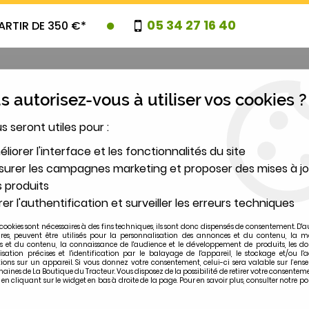
05 34 27 16 40
ARTIR DE 350 €*
 autorisez-vous à utiliser vos cookies ?
us seront utiles pour :
UVEAUTES
PROMOTIONS
DESTOCK
liorer l'interface et les fonctionnalités du site
urer les campagnes marketing et proposer des mises à jo
 produits
2
er l'authentification et surveiller les erreurs techniques
MODÈLE
cookies sont nécessaires à des fins techniques, ils sont donc dispensés de consentement. D'a
ires, peuvent être utilisés pour la personnalisation des annonces et du contenu, la m
 et du contenu, la connaissance de l'audience et le développement de produits, les d
 de frein MF 42, 65.. OEM: 764805
isation précises et l'identification par le balayage de l'appareil, le stockage et/ou l'
ions sur un appareil. Si vous donnez votre consentement, celui-ci sera valable sur l’ens
ines de La Boutique du Tracteur. Vous disposez de la possibilité de retirer votre consentem
 cliquant sur le widget en bas à droite de la page. Pour en savoir plus, consulter notre po
MASSEY-FERGUSON