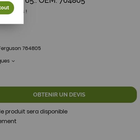
 MF 42, 65.. OEM: 764805
tout
votre avis !
 Ferguson 764805
iques
OBTENIR UN DEVIS
e produit sera disponible
nement