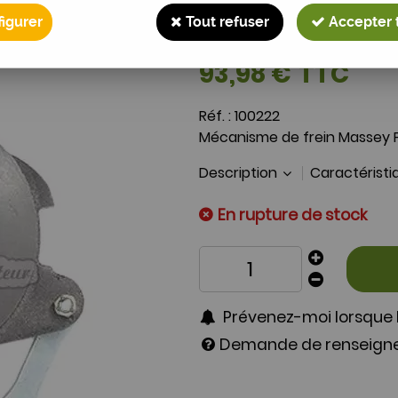
Mécanisme de frein
igurer
Tout refuser
Accepter 
Soyez le premier à donner 
93
,
98
€
TTC
Réf. :
100222
Mécanisme de frein Massey
Description
Caractérist
En rupture de stock
Prévenez-moi lorsque l
Demande de renseig