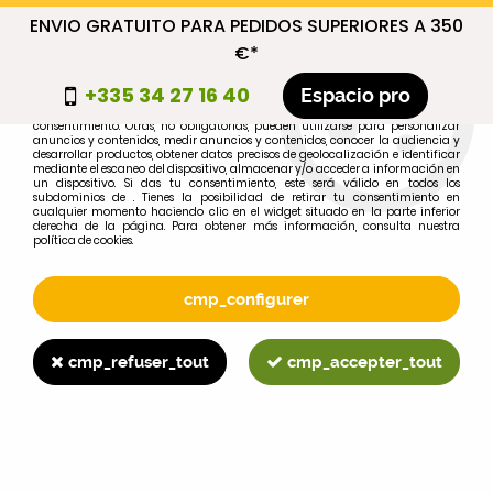
ENVIO GRATUITO PARA PEDIDOS SUPERIORES A 350
cmp_titre
€*
cookie_introduction
+335 34 27 16 40
Espacio pro
Algunas cookies son necesarias por motivos técnicos, por lo que no requieren
consentimiento. Otras, no obligatorias, pueden utilizarse para personalizar
anuncios y contenidos, medir anuncios y contenidos, conocer la audiencia y
desarrollar productos, obtener datos precisos de geolocalización e identificar
0
mediante el escaneo del dispositivo, almacenar y/o acceder a información en
un dispositivo. Si das tu consentimiento, este será válido en todos los
subdominios de . Tienes la posibilidad de retirar tu consentimiento en
cualquier momento haciendo clic en el widget situado en la parte inferior
derecha de la página. Para obtener más información, consulta nuestra
política de cookies.
Selecciona tu marca
1
cmp_configurer
MARCA
cmp_refuser_tout
cmp_accepter_tout
2
MODELO
Buscar