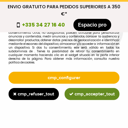
ENVIO GRATUITO PARA PEDIDOS SUPERIORES A 350
cmp_titre
€*
cookie_introduction
+335 34 27 16 40
Espacio pro
Algunas cookies son necesarias por motivos técnicos, por lo que no requieren
consentimiento. Otras, no obligatorias, pueden utilizarse para personalizar
anuncios y contenidos, medir anuncios y contenidos, conocer la audiencia y
desarrollar productos, obtener datos precisos de geolocalización e identificar
0
mediante el escaneo del dispositivo, almacenar y/o acceder a información en
un dispositivo. Si das tu consentimiento, este será válido en todos los
subdominios de . Tienes la posibilidad de retirar tu consentimiento en
cualquier momento haciendo clic en el widget situado en la parte inferior
derecha de la página. Para obtener más información, consulta nuestra
política de cookies.
Selecciona tu marca
1
cmp_configurer
MARCA
cmp_refuser_tout
cmp_accepter_tout
2
MODELO
Buscar