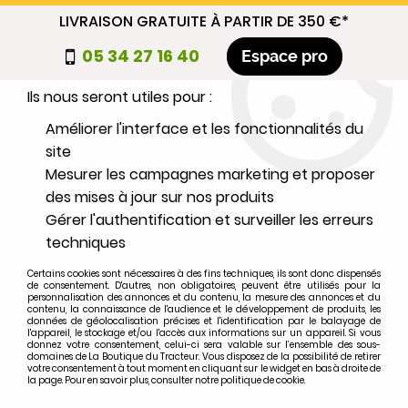
LIVRAISON GRATUITE À PARTIR DE 350 €*
Nous autorisez-vous à utiliser vos
05 34 27 16 40
Espace pro
cookies ?
Ils nous seront utiles pour :
0
Améliorer l'interface et les fonctionnalités du
site
Mesurer les campagnes marketing et proposer
Sélectionnez votre marque
des mises à jour sur nos produits
Gérer l'authentification et surveiller les erreurs
1
MARQUE
techniques
Certains cookies sont nécessaires à des fins techniques, ils sont donc dispensés
2
MODÈLE
de consentement. D'autres, non obligatoires, peuvent être utilisés pour la
personnalisation des annonces et du contenu, la mesure des annonces et du
contenu, la connaissance de l'audience et le développement de produits, les
données de géolocalisation précises et l'identification par le balayage de
l'appareil, le stockage et/ou l'accès aux informations sur un appareil. Si vous
Rechercher
donnez votre consentement, celui-ci sera valable sur l’ensemble des sous-
domaines de La Boutique du Tracteur. Vous disposez de la possibilité de retirer
votre consentement à tout moment en cliquant sur le widget en bas à droite de
la page. Pour en savoir plus, consulter notre politique de cookie.
Accueil
>
Moteur
>
PIECES MOTEUR
>
Joint de culasse IHC