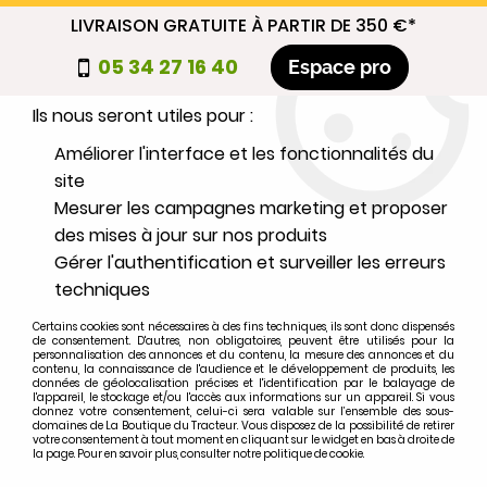
LIVRAISON GRATUITE À PARTIR DE 350 €*
Nous autorisez-vous à utiliser vos
05 34 27 16 40
Espace pro
cookies ?
Ils nous seront utiles pour :
0
Améliorer l'interface et les fonctionnalités du
site
Mesurer les campagnes marketing et proposer
Sélectionnez votre marque
des mises à jour sur nos produits
Gérer l'authentification et surveiller les erreurs
1
MARQUE
techniques
Certains cookies sont nécessaires à des fins techniques, ils sont donc dispensés
2
MODÈLE
de consentement. D'autres, non obligatoires, peuvent être utilisés pour la
personnalisation des annonces et du contenu, la mesure des annonces et du
contenu, la connaissance de l'audience et le développement de produits, les
données de géolocalisation précises et l'identification par le balayage de
l'appareil, le stockage et/ou l'accès aux informations sur un appareil. Si vous
Rechercher
donnez votre consentement, celui-ci sera valable sur l’ensemble des sous-
domaines de La Boutique du Tracteur. Vous disposez de la possibilité de retirer
votre consentement à tout moment en cliquant sur le widget en bas à droite de
la page. Pour en savoir plus, consulter notre politique de cookie.
Accueil
>
Instruments et éléctricité
>
ALLUMAGE
>
Jeu de