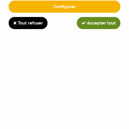
Configurer
Index des marques
Tout refuser
Accepter tout
Rechercher une marque
0-9
A
ALLIS-CHALMERS
(34)
AVTO
(2)
B