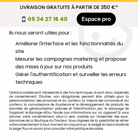
LIVRAISON GRATUITE À PARTIR DE 350 €*
Nous autorisez-vous à utiliser vos
05 34 27 16 40
Espace pro
cookies ?
Ils nous seront utiles pour :
0
Améliorer l'interface et les fonctionnalités du
site
Mesurer les campagnes marketing et proposer
Sélectionnez votre marque
des mises à jour sur nos produits
Gérer l'authentification et surveiller les erreurs
1
MARQUE
techniques
Certains cookies sont nécessaires à des fins techniques, ils sont donc dispensés
2
MODÈLE
de consentement. D'autres, non obligatoires, peuvent être utilisés pour la
personnalisation des annonces et du contenu, la mesure des annonces et du
contenu, la connaissance de l'audience et le développement de produits, les
données de géolocalisation précises et l'identification par le balayage de
l'appareil, le stockage et/ou l'accès aux informations sur un appareil. Si vous
Rechercher
donnez votre consentement, celui-ci sera valable sur l’ensemble des sous-
domaines de La Boutique du Tracteur. Vous disposez de la possibilité de retirer
votre consentement à tout moment en cliquant sur le widget en bas à droite de
la page. Pour en savoir plus, consulter notre politique de cookie.
Accueil
>
CARROSSERIE
>
TOLERIE
>
Grille de calandre