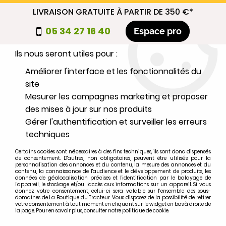
LIVRAISON GRATUITE À PARTIR DE 350 €*
Nous autorisez-vous à utiliser vos
05 34 27 16 40
Espace pro
cookies ?
Ils nous seront utiles pour :
0
Améliorer l'interface et les fonctionnalités du
site
Mesurer les campagnes marketing et proposer
Sélectionnez votre marque
des mises à jour sur nos produits
Gérer l'authentification et surveiller les erreurs
1
MARQUE
techniques
Certains cookies sont nécessaires à des fins techniques, ils sont donc dispensés
2
MODÈLE
de consentement. D'autres, non obligatoires, peuvent être utilisés pour la
personnalisation des annonces et du contenu, la mesure des annonces et du
contenu, la connaissance de l'audience et le développement de produits, les
données de géolocalisation précises et l'identification par le balayage de
l'appareil, le stockage et/ou l'accès aux informations sur un appareil. Si vous
Rechercher
donnez votre consentement, celui-ci sera valable sur l’ensemble des sous-
domaines de La Boutique du Tracteur. Vous disposez de la possibilité de retirer
votre consentement à tout moment en cliquant sur le widget en bas à droite de
la page. Pour en savoir plus, consulter notre politique de cookie.
Accueil
>
Moteur
>
ECHAPPEMENT
>
Goujon de collecteur d