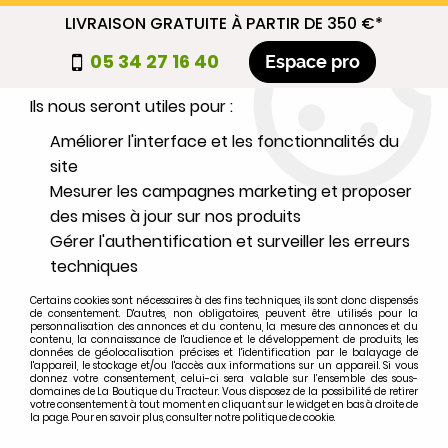
LIVRAISON GRATUITE À PARTIR DE 350 €*
Nous autorisez-vous à utiliser vos
05 34 27 16 40
Espace pro
cookies ?
Ils nous seront utiles pour :
0
Améliorer l'interface et les fonctionnalités du
site
Mesurer les campagnes marketing et proposer
Sélectionnez votre marque
des mises à jour sur nos produits
Gérer l'authentification et surveiller les erreurs
1
MARQUE
techniques
Certains cookies sont nécessaires à des fins techniques, ils sont donc dispensés
2
MODÈLE
de consentement. D'autres, non obligatoires, peuvent être utilisés pour la
personnalisation des annonces et du contenu, la mesure des annonces et du
contenu, la connaissance de l'audience et le développement de produits, les
données de géolocalisation précises et l'identification par le balayage de
l'appareil, le stockage et/ou l'accès aux informations sur un appareil. Si vous
Rechercher
donnez votre consentement, celui-ci sera valable sur l’ensemble des sous-
domaines de La Boutique du Tracteur. Vous disposez de la possibilité de retirer
votre consentement à tout moment en cliquant sur le widget en bas à droite de
la page. Pour en savoir plus, consulter notre politique de cookie.
Accueil
>
Moteur
>
REFROIDISSEMENT
>
Durite supérieure